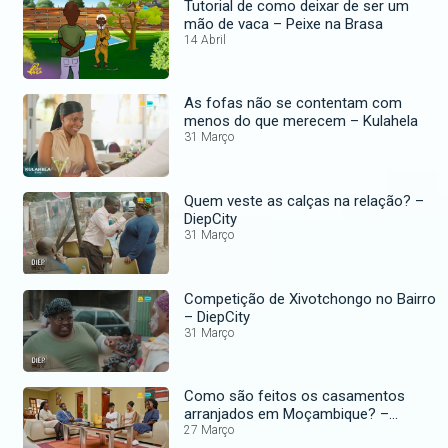
Tutorial de como deixar de ser um
mão de vaca – Peixe na Brasa
14 Abril
As fofas não se contentam com
menos do que merecem – Kulahela
31 Março
Quem veste as calças na relação? –
DiepCity
31 Março
Competição de Xivotchongo no Bairro
– DiepCity
31 Março
Como são feitos os casamentos
arranjados em Moçambique? –
Kulahela
27 Março