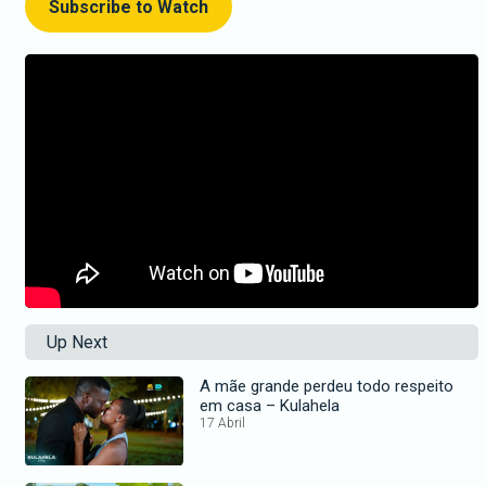
Subscribe to Watch
Up Next
A mãe grande perdeu todo respeito
em casa – Kulahela
17 Abril