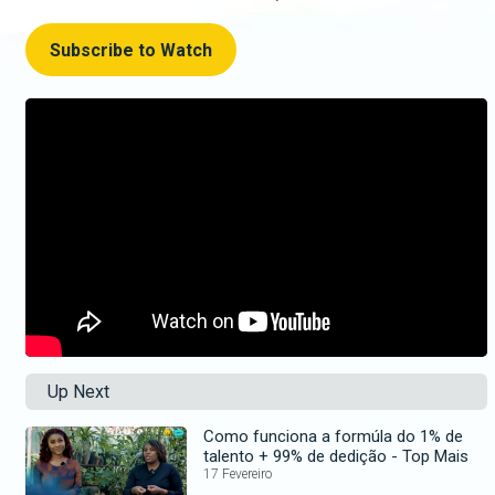
Subscribe to Watch
Up Next
Como funciona a formúla do 1% de
talento + 99% de dedição - Top Mais
17 Fevereiro