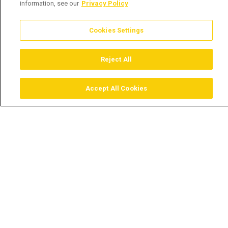
information, see our
Privacy Policy
Cookies Settings
Reject All
Accept All Cookies
Assistir
Comprar
Guia TV
Pesquisar
Menu
O lado B de Fernando Luís -