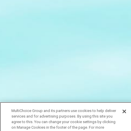
MultiChoice Group and its partners use cookies to help deliver
services and for advertising purposes. By using this site you
agree to this. You can change your cookie settings by clicking
on Manage Cookies in the footer of the page. For more