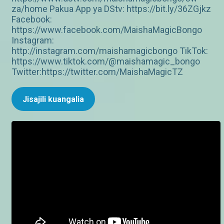
za/home Pakua App ya DStv: https://bit.ly/36ZGjkz
Facebook:
https://www.facebook.com/MaishaMagicBongo
Instagram:
http://instagram.com/maishamagicbongo TikTok:
https://www.tiktok.com/@maishamagic_bongo
Twitter:https://twitter.com/MaishaMagicTZ
Jisajili kuangalia