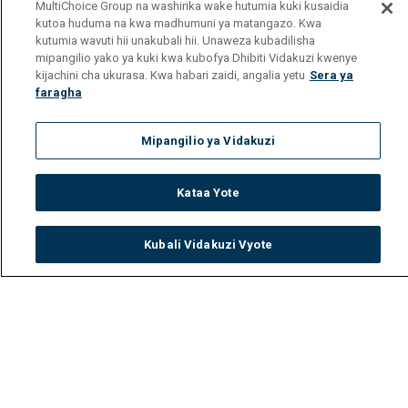
MultiChoice Group na washirika wake hutumia kuki kusaidia
kutoa huduma na kwa madhumuni ya matangazo. Kwa
kutumia wavuti hii unakubali hii. Unaweza kubadilisha
mipangilio yako ya kuki kwa kubofya Dhibiti Vidakuzi kwenye
kijachini cha ukurasa. Kwa habari zaidi, angalia yetu
Sera ya
faragha
Mipangilio ya Vidakuzi
Kataa Yote
Kubali Vidakuzi Vyote
Watch
Buy
TV Guide
Search
Menu