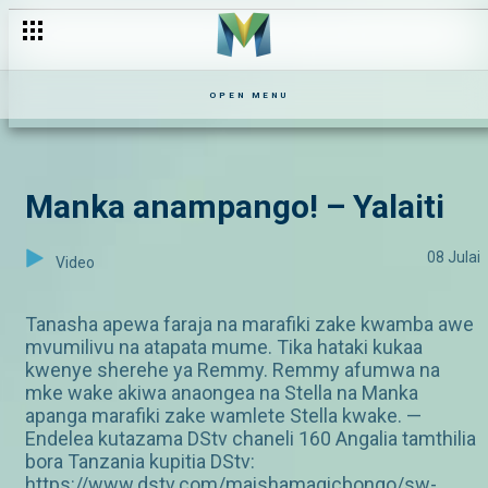
OPEN MENU
Manka anampango! – Yalaiti
08 Julai
Video
Tanasha apewa faraja na marafiki zake kwamba awe
mvumilivu na atapata mume. Tika hataki kukaa
kwenye sherehe ya Remmy. Remmy afumwa na
mke wake akiwa anaongea na Stella na Manka
apanga marafiki zake wamlete Stella kwake. —
Endelea kutazama DStv chaneli 160 Angalia tamthilia
bora Tanzania kupitia DStv:
https://www.dstv.com/maishamagicbongo/sw-