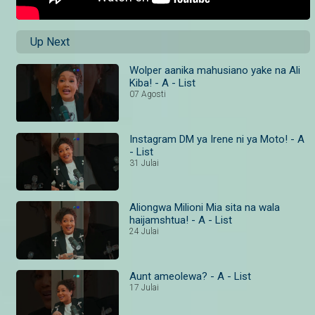
Up Next
Wolper aanika mahusiano yake na Ali
Kiba! - A - List
07 Agosti
Instagram DM ya Irene ni ya Moto! - A
- List
31 Julai
Aliongwa Milioni Mia sita na wala
haijamshtua! - A - List
24 Julai
Aunt ameolewa? - A - List
17 Julai