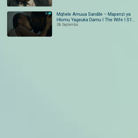
Mqhele Amuua Sandile – Mapenzi ya
Hlomu Yageuka Damu I The Wife I S1 I
Ep 39-40 I Maisha Magic Bongo
08 Septemba