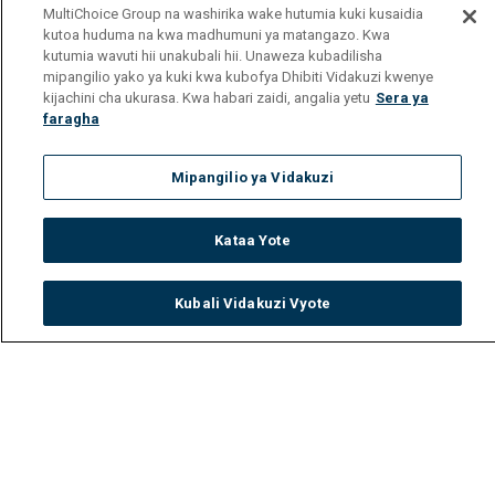
MultiChoice Group na washirika wake hutumia kuki kusaidia
kutoa huduma na kwa madhumuni ya matangazo. Kwa
kutumia wavuti hii unakubali hii. Unaweza kubadilisha
mipangilio yako ya kuki kwa kubofya Dhibiti Vidakuzi kwenye
kijachini cha ukurasa. Kwa habari zaidi, angalia yetu
Sera ya
faragha
Mipangilio ya Vidakuzi
Kataa Yote
Kubali Vidakuzi Vyote
Watch
Buy
TV Guide
Search
Menu