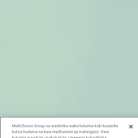
MultiChoice Group na washirika wake hutumia kuki kusaidia
kutoa huduma na kwa madhumuni ya matangazo. Kwa
kutumia wavuti hii unakubali hii. Unaweza kubadilisha