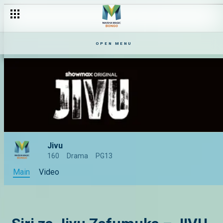
OPEN MENU
Jivu
160
Drama
PG13
Main
Video