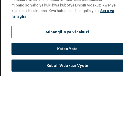
mipangilio yako ya kuki kwa kubofya Dhibiti Vidakuzi kwenye
kijachini cha ukurasa. Kwa habari zaidi, angalia yetu
Sera ya
faragha
Mipangilio ya Vidakuzi
Kataa Yote
Kubali Vidakuzi Vyote
Watch
Buy
TV Guide
Search
Menu