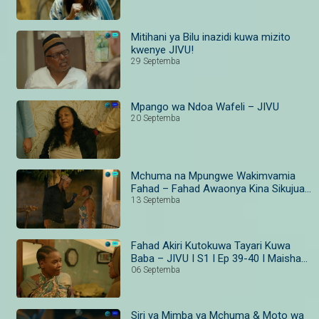
Mitihani ya Bilu inazidi kuwa mizito
kwenye JIVU!
29 Septemba
Mpango wa Ndoa Wafeli – JIVU
20 Septemba
Mchuma na Mpungwe Wakimvamia
Fahad – Fahad Awaonya Kina Sikujua I
JIVU
13 Septemba
Fahad Akiri Kutokuwa Tayari Kuwa
Baba – JIVU I S1 I Ep 39-40 I Maisha
Magic Bongo
06 Septemba
Siri ya Mimba ya Mchuma & Moto wa