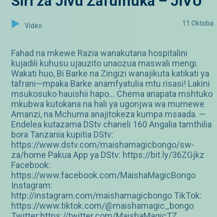
Siri za Jivu Zafumuka – JIVU
11 Oktoba
Video
Fahad na mkewe Razia wanakutana hospitalini
kujadili kuhusu ujauzito unaozua maswali mengi.
Wakati huo, Bi Barke na Zingizi wanajikuta katikati ya
tafrani—mpaka Barke anamfyatulia mtu risasi! Lakini
msukosuko hauishii hapo… Chema anapata mshtuko
mkubwa kutokana na hali ya ugonjwa wa mumewe
Amanzi, na Mchuma anajitokeza kumpa msaada. —
Endelea kutazama DStv chaneli 160 Angalia tamthilia
bora Tanzania kupitia DStv:
https://www.dstv.com/maishamagicbongo/sw-
za/home Pakua App ya DStv: https://bit.ly/36ZGjkz
Facebook:
https://www.facebook.com/MaishaMagicBongo
Instagram:
http://instagram.com/maishamagicbongo TikTok:
https://www.tiktok.com/@maishamagic_bongo
Twitter:https://twitter.com/MaishaMagicTZ