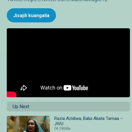
Jisajili kuangalia
Up Next
Razia Azidiwa, Balui Akata Tamaa –
JIVU
04 Oktoba