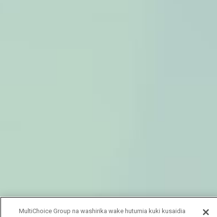
MultiChoice Group na washirika wake hutumia kuki kusaidia