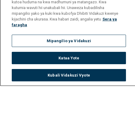
kutoa huduma na kwa madhumuni ya matangazo. Kwa
kutumia wavuti hii unakubali hii. Unaweza kubadilisha
mipangilio yako ya kuki kwa kubofya Dhibiti Vidakuzi kwenye
kijachini cha ukurasa. Kwa habari zaidi, angalia yetu
Sera ya
faragha
Mipangilio ya Vidakuzi
Kataa Yote
Kubali Vidakuzi Vyote
Watch
Buy
TV Guide
Search
Menu