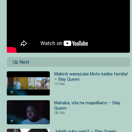
Up Next
Mabinti wanazuka Moto katika familia!
– Slay Queen
15 Mei
Mahaba, vita na majadiliano – Slay
Queen
08 Mei
Julieth yuko wapi? – Slay Queen