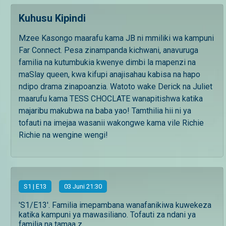
Kuhusu Kipindi
Mzee Kasongo maarafu kama JB ni mmiliki wa kampuni
Far Connect. Pesa zinampanda kichwani, anavuruga
familia na kutumbukia kwenye dimbi la mapenzi na
maSlay queen, kwa kifupi anajisahau kabisa na hapo
ndipo drama zinapoanzia. Watoto wake Derick na Juliet
maarufu kama TESS CHOCLATE wanapitishwa katika
majaribu makubwa na baba yao! Tamthilia hii ni ya
tofauti na imejaa wasanii wakongwe kama vile Richie
Richie na wengine wengi!
S
1
| E13
03 Juni 21:30
'S1/E13'. Familia imepambana wanafanikiwa kuwekeza
katika kampuni ya mawasiliano. Tofauti za ndani ya
familia na tamaa z...