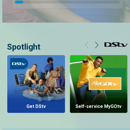
Spotlight
Get DStv
Self-service MyGOtv