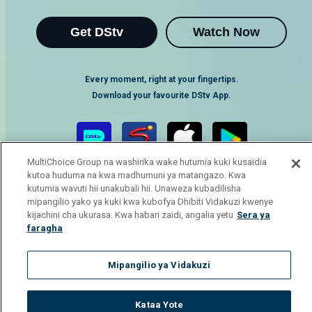
Get DStv
Watch Now
Every moment, right at your fingertips.
Download your favourite DStv App.
MultiChoice Group na washirika wake hutumia kuki kusaidia
kutoa huduma na kwa madhumuni ya matangazo. Kwa
kutumia wavuti hii unakubali hii. Unaweza kubadilisha
mipangilio yako ya kuki kwa kubofya Dhibiti Vidakuzi kwenye
kijachini cha ukurasa. Kwa habari zaidi, angalia yetu
Sera ya
faragha
MultiChoice Website
Terms of Use
Privacy Notice
Responsible Disclosure Policy
Copyright
Careers
Mipangilio ya Vidakuzi
Manage Cookies
© 2025 MultiChoice Africa Holdings BV. All rights reserved
Kataa Yote