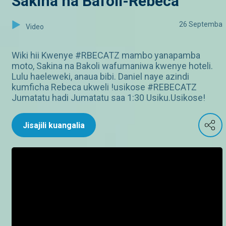
Sakina na Bafoli-Rebeca
26 Septemba
Video
Wiki hii Kwenye #RBECATZ mambo yanapamba
moto, Sakina na Bakoli wafumaniwa kwenye hoteli.
Lulu haeleweki, anaua bibi. Daniel naye azindi
kumficha Rebeca ukweli !usikose #REBECATZ
Jumatatu hadi Jumatatu saa 1:30 Usiku.Usikose!
Jisajili kuangalia