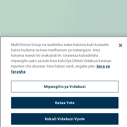
MultiChoice Group na washirika wake hutumia kuki kusaidia
kutoa huduma na kwa madhumuni ya matangazo. Kwa
kutumia wavuti hii unakubali hii. Unaweza kubadilisha
mipangilio yako ya kuki kwa kubofya Dhibiti Vidakuzi kwenye
kijachini cha ukurasa. Kwa habari zaidi, angalia yetu
Sera ya
faragha
Mipangilio ya Vidakuzi
Kataa Yote
Kubali Vidakuzi Vyote
Watch
Buy
TV Guide
Search
Menu