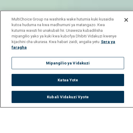
MultiChoice Group na washirika wake hutumia kuki kusaidia
kutoa huduma na kwa madhumuni ya matangazo. Kwa
kutumia wavuti hii unakubali hii. Unaweza kubadilisha
mipangilio yako ya kuki kwa kubofya Dhibiti Vidakuzi kwenye
kijachini cha ukurasa. Kwa habari zaidi, angalia yetu
Sera ya
faragha
Mipangilio ya Vidakuzi
Kataa Yote
Kubali Vidakuzi Vyote
Watch
Buy
TV Guide
Search
Menu