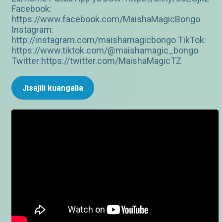
Facebook:
https://www.facebook.com/MaishaMagicBongo
Instagram:
http://instagram.com/maishamagicbongo TikTok:
https://www.tiktok.com/@maishamagic_bongo
Twitter:https://twitter.com/MaishaMagicTZ
Jisajili kuangalia