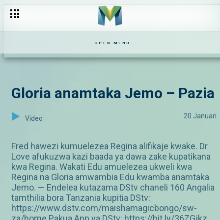
OPEN MENU
Gloria anamtaka Jemo – Pazia
20 Januari
Video
Fred hawezi kumuelezea Regina alifikaje kwake. Dr
Love afukuzwa kazi baada ya dawa zake kupatikana
kwa Regina. Wakati Edu amuelezea ukweli kwa
Regina na Gloria amwambia Edu kwamba anamtaka
Jemo. — Endelea kutazama DStv chaneli 160 Angalia
tamthilia bora Tanzania kupitia DStv:
https://www.dstv.com/maishamagicbongo/sw-
za/home Pakua App ya DStv: https://bit.ly/36ZGjkz