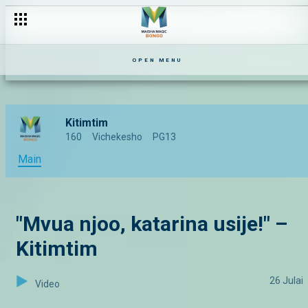
OPEN MENU
Kitimtim
160
Vichekesho
PG13
Main
"Mvua njoo, katarina usije!" –
Kitimtim
26 Julai
Video