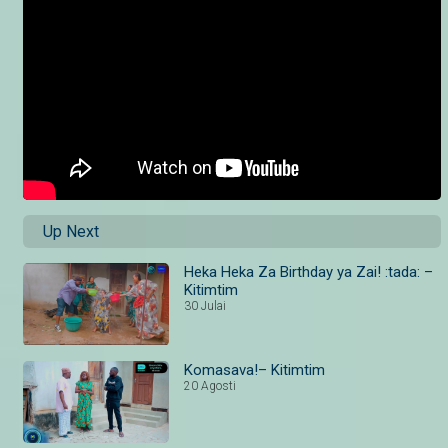
Up Next
Heka Heka Za Birthday ya Zai! :tada: –
Kitimtim
30 Julai
Komasava!– Kitimtim
20 Agosti