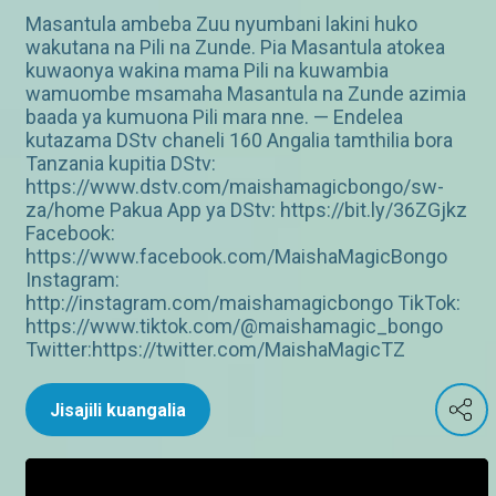
Masantula ambeba Zuu nyumbani lakini huko
wakutana na Pili na Zunde. Pia Masantula atokea
kuwaonya wakina mama Pili na kuwambia
wamuombe msamaha Masantula na Zunde azimia
baada ya kumuona Pili mara nne. — Endelea
kutazama DStv chaneli 160 Angalia tamthilia bora
Tanzania kupitia DStv:
https://www.dstv.com/maishamagicbongo/sw-
za/home Pakua App ya DStv: https://bit.ly/36ZGjkz
Facebook:
https://www.facebook.com/MaishaMagicBongo
Instagram:
http://instagram.com/maishamagicbongo TikTok:
https://www.tiktok.com/@maishamagic_bongo
Twitter:https://twitter.com/MaishaMagicTZ
Jisajili kuangalia