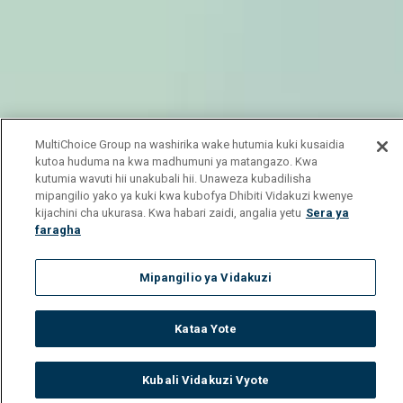
MultiChoice Group na washirika wake hutumia kuki kusaidia
kutoa huduma na kwa madhumuni ya matangazo. Kwa
kutumia wavuti hii unakubali hii. Unaweza kubadilisha
mipangilio yako ya kuki kwa kubofya Dhibiti Vidakuzi kwenye
kijachini cha ukurasa. Kwa habari zaidi, angalia yetu
Sera ya
faragha
Mipangilio ya Vidakuzi
Kataa Yote
Kubali Vidakuzi Vyote
Watch
Buy
TV Guide
Search
Menu