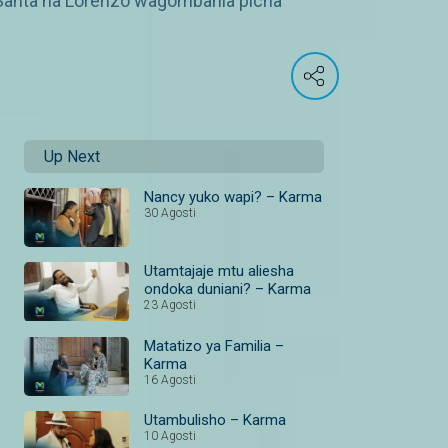
 Santa na Lorenzo wagombania picha
Up Next
Nancy yuko wapi? – Karma
30 Agosti
Utamtajaje mtu aliesha
ondoka duniani? – Karma
23 Agosti
Matatizo ya Familia –
Karma
16 Agosti
Utambulisho – Karma
10 Agosti