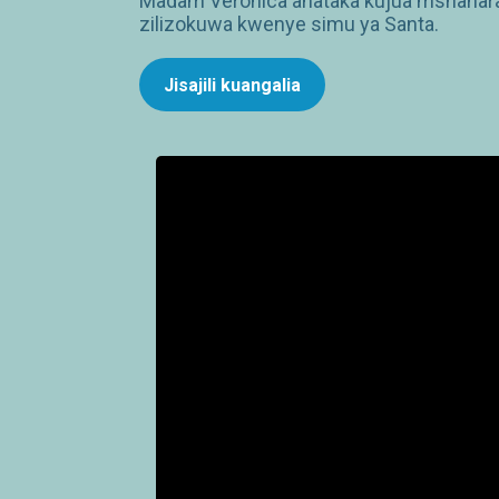
Madam Veronica anataka kujua mshahara 
zilizokuwa kwenye simu ya Santa.
Jisajili kuangalia