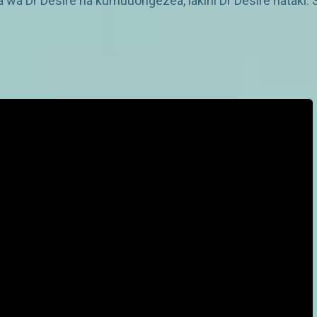
wa Dr Desire na kumuuongezea, lakini Dr Desire hataki.