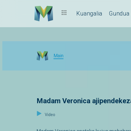
Kuangalia
Gundua
Main
Madam Veronica ajipendekez
Video