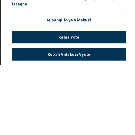
faragha
Mipangilio ya Vidakuzi
Kataa Yote
Kubali Vidakuzi Vyote
Watch
Buy
TV Guide
Search
Menu