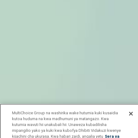
MultiChoice Group na washirika wake hutumia kuki kusaidia
kutoa huduma na kwa madhumuni ya matangazo. Kwa
kutumia wavuti hii unakubali hii. Unaweza kubadilisha
mipangilio yako ya kuki kwa kubofya Dhibiti Vidakuzi kwenye
kijachini cha ukurasa. Kwa habari zaidi, angalia yetu
Sera ya