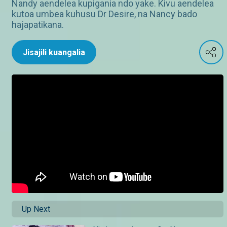
Nandy aendelea kupigania ndo yake. Kivu aendelea
kutoa umbea kuhusu Dr Desire, na Nancy bado
hajapatikana.
Jisajili kuangalia
Up Next