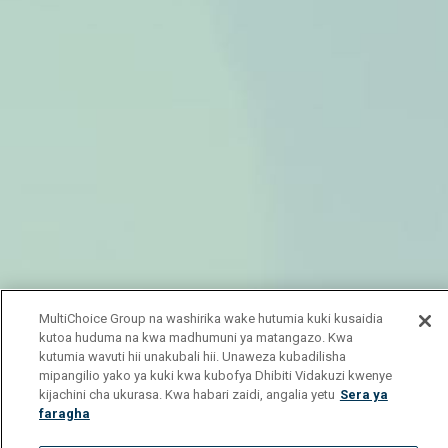
MultiChoice Group na washirika wake hutumia kuki kusaidia
kutoa huduma na kwa madhumuni ya matangazo. Kwa
kutumia wavuti hii unakubali hii. Unaweza kubadilisha
mipangilio yako ya kuki kwa kubofya Dhibiti Vidakuzi kwenye
kijachini cha ukurasa. Kwa habari zaidi, angalia yetu
Sera ya
faragha