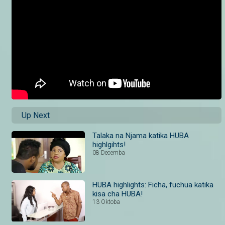
Up Next
Talaka na Njama katika HUBA
highlgihts!
08 Decemba
HUBA highlights: Ficha, fuchua katika
kisa cha HUBA!
13 Oktoba