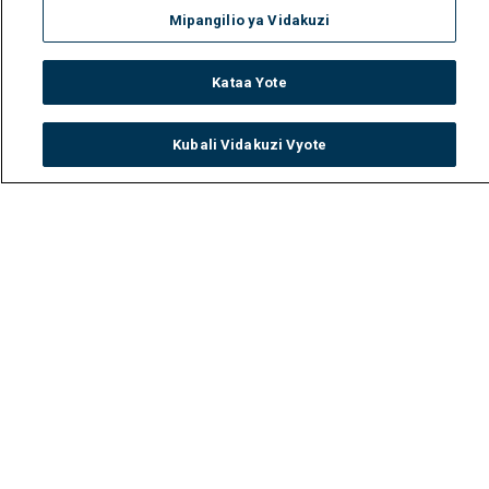
Mipangilio ya Vidakuzi
Kataa Yote
Kubali Vidakuzi Vyote
Watch
Buy
TV Guide
Search
Menu