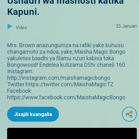
Ushauri wa mashosti katika
Kapuni.
25 Januari
Video
Mrs. Brown anazungumza na rafiki yake kuhusu
changamoto za ndoa, yake, Maisha Magic Bongo
yakuletea baadhi ya filamu nzuri kabisa toka
Bongowood! Endelea kutizama DStv chaneli 160
Instagram:
http://instagram.com/maishamagicbongo
Twitter:https://twitter.com/MaishaMagicTZ
Facebook:
https://www.facebook.com/MaishaMagicBongo
Jisajili kuangalia