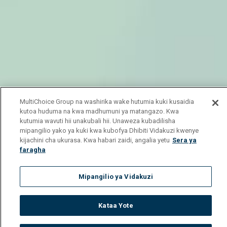
MultiChoice Group na washirika wake hutumia kuki kusaidia
kutoa huduma na kwa madhumuni ya matangazo. Kwa
kutumia wavuti hii unakubali hii. Unaweza kubadilisha
mipangilio yako ya kuki kwa kubofya Dhibiti Vidakuzi kwenye
kijachini cha ukurasa. Kwa habari zaidi, angalia yetu
Sera ya
faragha
Mipangilio ya Vidakuzi
Kataa Yote