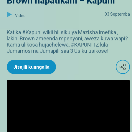
Brown hapatikani – Kapuni
03 Septemba
Video
Katika #Kapuni wikii hii siku ya Mazisha imefika ,
lakini Brown ameenda mpenyoni, aweza kuwa wapi?
Kama ulikosa hujachelewa, #KAPUNITZ kila
Jumamosi na Jumapili saa 3 Usiku usikose!
Jisajili kuangalia