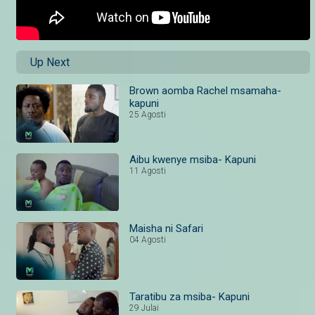
Up Next
Brown aomba Rachel msamaha-
kapuni
25 Agosti
Aibu kwenye msiba- Kapuni
11 Agosti
Maisha ni Safari
04 Agosti
Taratibu za msiba- Kapuni
29 Julai