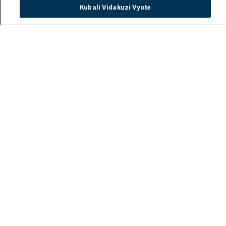
Kubali Vidakuzi Vyote
Watch
Buy
TV Guide
Search
Menu