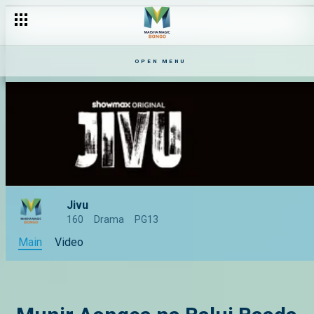
OPEN MENU
Jivu
160
Drama
PG13
Main
Video