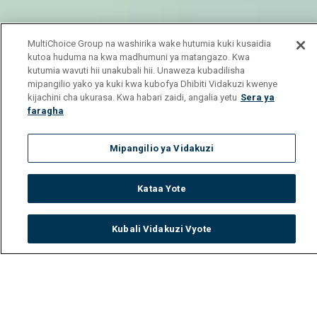
MultiChoice Group na washirika wake hutumia kuki kusaidia
kutoa huduma na kwa madhumuni ya matangazo. Kwa
kutumia wavuti hii unakubali hii. Unaweza kubadilisha
mipangilio yako ya kuki kwa kubofya Dhibiti Vidakuzi kwenye
kijachini cha ukurasa. Kwa habari zaidi, angalia yetu
Sera ya
faragha
Mipangilio ya Vidakuzi
Kataa Yote
Kubali Vidakuzi Vyote
Watch
Buy
TV Guide
Search
Menu