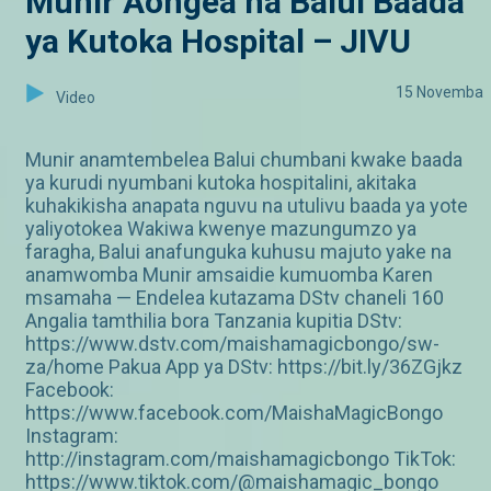
Munir Aongea na Balui Baada
ya Kutoka Hospital – JIVU
15 Novemba
Video
Munir anamtembelea Balui chumbani kwake baada
ya kurudi nyumbani kutoka hospitalini, akitaka
kuhakikisha anapata nguvu na utulivu baada ya yote
yaliyotokea Wakiwa kwenye mazungumzo ya
faragha, Balui anafunguka kuhusu majuto yake na
anamwomba Munir amsaidie kumuomba Karen
msamaha — Endelea kutazama DStv chaneli 160
Angalia tamthilia bora Tanzania kupitia DStv:
https://www.dstv.com/maishamagicbongo/sw-
za/home Pakua App ya DStv: https://bit.ly/36ZGjkz
Facebook:
https://www.facebook.com/MaishaMagicBongo
Instagram:
http://instagram.com/maishamagicbongo TikTok:
https://www.tiktok.com/@maishamagic_bongo