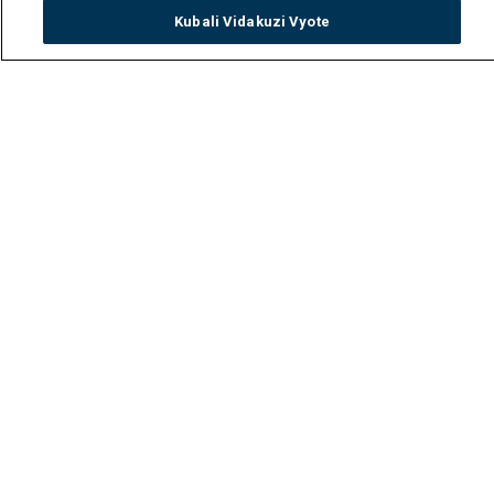
Kubali Vidakuzi Vyote
Watch
Buy
TV Guide
Search
Menu