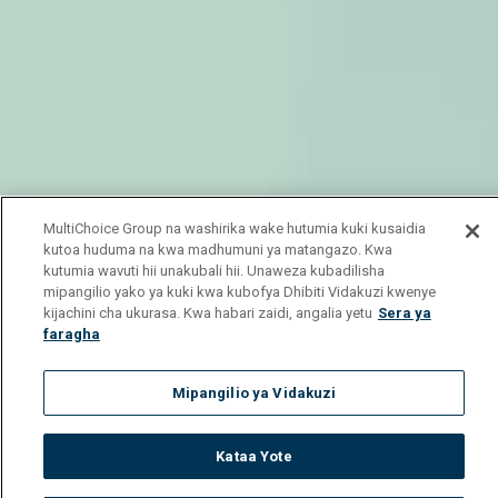
MultiChoice Group na washirika wake hutumia kuki kusaidia
kutoa huduma na kwa madhumuni ya matangazo. Kwa
kutumia wavuti hii unakubali hii. Unaweza kubadilisha
mipangilio yako ya kuki kwa kubofya Dhibiti Vidakuzi kwenye
kijachini cha ukurasa. Kwa habari zaidi, angalia yetu
Sera ya
faragha
Mipangilio ya Vidakuzi
Kataa Yote