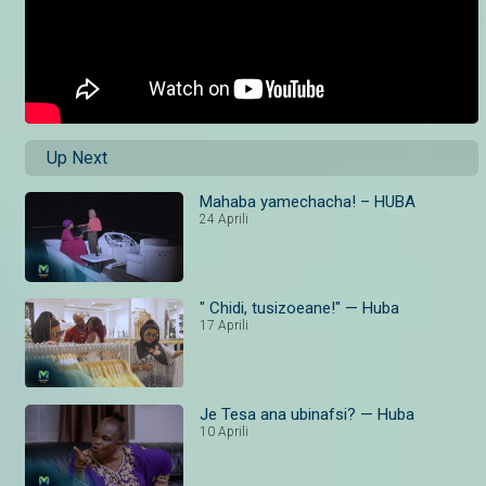
Up Next
Mahaba yamechacha! – HUBA
24 Aprili
" Chidi, tusizoeane!" — Huba
17 Aprili
Je Tesa ana ubinafsi? — Huba
10 Aprili