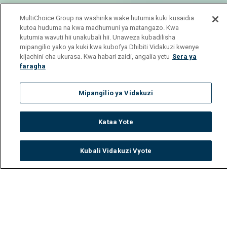
MultiChoice Group na washirika wake hutumia kuki kusaidia
kutoa huduma na kwa madhumuni ya matangazo. Kwa
kutumia wavuti hii unakubali hii. Unaweza kubadilisha
mipangilio yako ya kuki kwa kubofya Dhibiti Vidakuzi kwenye
kijachini cha ukurasa. Kwa habari zaidi, angalia yetu
Sera ya
faragha
Mipangilio ya Vidakuzi
Kataa Yote
Kubali Vidakuzi Vyote
Watch
Buy
TV Guide
Search
Menu