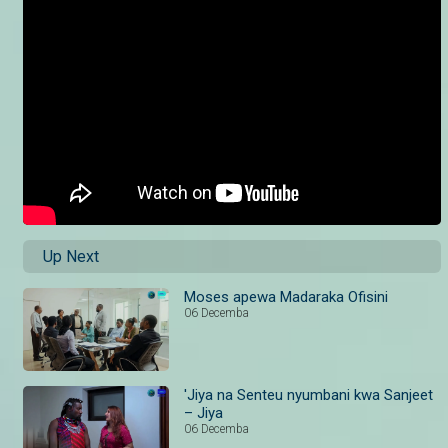
Up Next
Moses apewa Madaraka Ofisini
06 Decemba
'Jiya na Senteu nyumbani kwa Sanjeet
– Jiya
06 Decemba