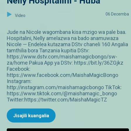
Nelly Hospitalini - Huba
06 Decemba
Video
Jude na Nicole wagombana kisa mzigo wa pale baa.
Hospitalini, Nelly amelazwa na bado anamuwaza
Nicole — Endelea kutazama DStv chaneli 160 Angalia
tamthilia bora Tanzania kupitia DStv:
https://www.dstv.com/maishamagicbongo/sw-
za/home Pakua App ya DStv: https://bit.ly/36ZGjkz
Facebook:
https://www.facebook.com/MaishaMagicBongo
Instagram:
http://instagram.com/maishamagicbongo TikTok:
https://www.tiktok.com/@maishamagic_bongo
Twitter:https://twitter.com/MaishaMagicTZ
Jisajili kuangalia