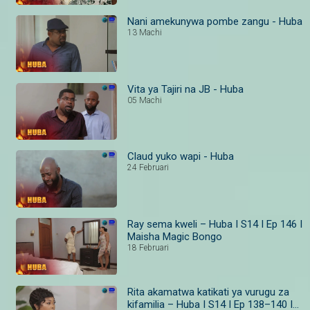
Nani amekunywa pombe zangu - Huba
13 Machi
Vita ya Tajiri na JB - Huba
05 Machi
Claud yuko wapi - Huba
24 Februari
Ray sema kweli – Huba I S14 I Ep 146 I
Maisha Magic Bongo
18 Februari
Rita akamatwa katikati ya vurugu za
kifamilia – Huba I S14 I Ep 138–140 I