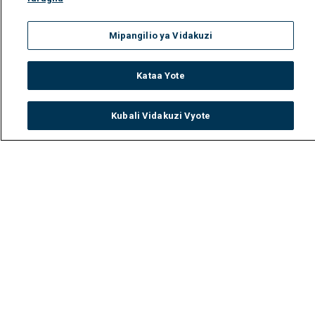
Mipangilio ya Vidakuzi
Kataa Yote
Kubali Vidakuzi Vyote
Watch
Buy
TV Guide
Search
Menu