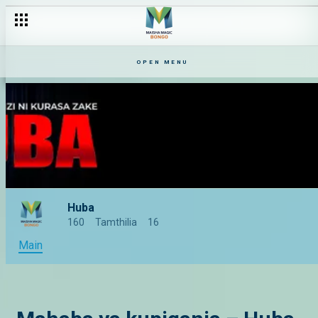
OPEN MENU
Huba
160
Tamthilia
16
Main