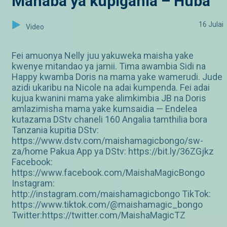
Mahaba ya kupigania – Huba
16 Julai
Video
Fei amuonya Nelly juu yakuweka maisha yake
kwenye mitandao ya jamii. Tima awambia Sidi na
Happy kwamba Doris na mama yake wamerudi. Jude
azidi ukaribu na Nicole na adai kumpenda. Fei adai
kujua kwanini mama yake alimkimbia JB na Doris
amlazimisha mama yake kumsaidia — Endelea
kutazama DStv chaneli 160 Angalia tamthilia bora
Tanzania kupitia DStv:
https://www.dstv.com/maishamagicbongo/sw-
za/home Pakua App ya DStv: https://bit.ly/36ZGjkz
Facebook:
https://www.facebook.com/MaishaMagicBongo
Instagram:
http://instagram.com/maishamagicbongo TikTok:
https://www.tiktok.com/@maishamagic_bongo
Twitter:https://twitter.com/MaishaMagicTZ