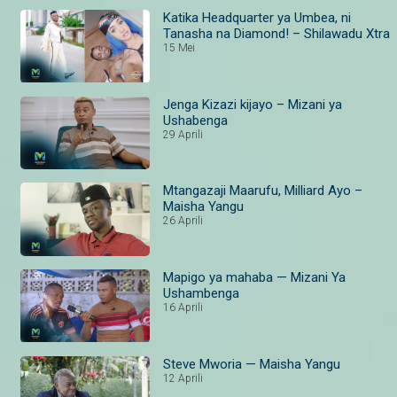
Katika Headquarter ya Umbea, ni
Tanasha na Diamond! – Shilawadu Xtra
15 Mei
Jenga Kizazi kijayo – Mizani ya
Ushabenga
29 Aprili
Mtangazaji Maarufu, Milliard Ayo –
Maisha Yangu
26 Aprili
Mapigo ya mahaba — Mizani Ya
Ushambenga
16 Aprili
Steve Mworia — Maisha Yangu
12 Aprili