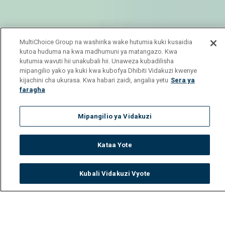
MultiChoice Group na washirika wake hutumia kuki kusaidia
kutoa huduma na kwa madhumuni ya matangazo. Kwa
kutumia wavuti hii unakubali hii. Unaweza kubadilisha
mipangilio yako ya kuki kwa kubofya Dhibiti Vidakuzi kwenye
kijachini cha ukurasa. Kwa habari zaidi, angalia yetu
Sera ya
faragha
Mipangilio ya Vidakuzi
Kataa Yote
Kubali Vidakuzi Vyote
Watch
Buy
TV Guide
Search
Menu