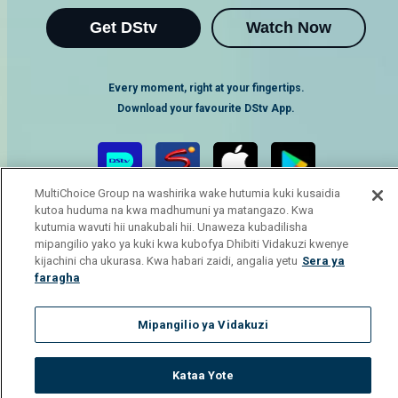
Get DStv
Watch Now
Every moment, right at your fingertips.
Download your favourite DStv App.
MultiChoice Group na washirika wake hutumia kuki kusaidia
kutoa huduma na kwa madhumuni ya matangazo. Kwa
kutumia wavuti hii unakubali hii. Unaweza kubadilisha
mipangilio yako ya kuki kwa kubofya Dhibiti Vidakuzi kwenye
kijachini cha ukurasa. Kwa habari zaidi, angalia yetu
Sera ya
faragha
MultiChoice Website
Terms of Use
Privacy Notice
Responsible Disclosure Policy
Copyright
Careers
Mipangilio ya Vidakuzi
Manage Cookies
© 2025 MultiChoice Africa Holdings BV. All rights reserved
Kataa Yote