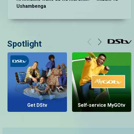
Ushambenga
Spotlight
Get DStv
Self-service MyGOtv