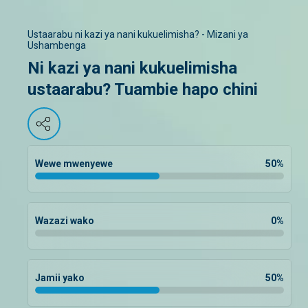
Ustaarabu ni kazi ya nani kukuelimisha? - Mizani ya
Ushambenga
Ni kazi ya nani kukuelimisha
ustaarabu? Tuambie hapo chini
Wewe mwenyewe
50
%
Wazazi wako
0
%
Jamii yako
50
%