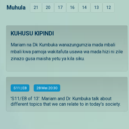
Muhula
21
20
17
16
14
13
12
KUHUSU KIPINDI
Mariam na Dk Kumbuka wanazungumzia mada mbali
mbali kwa pamoja wakitafuta usawa wa mada hizi ni zile
zinazo gusa maisha yetu ya kila siku.
S
11
| E8
28 Mei 20:30
'S11/E8 of 13'. Mariam and Dr. Kumbuka talk about
different topics that we can relate to in today's society.