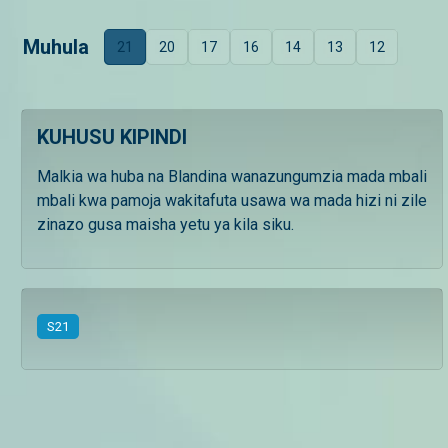
Muhula
21
20
17
16
14
13
12
KUHUSU KIPINDI
Malkia wa huba na Blandina wanazungumzia mada mbali
mbali kwa pamoja wakitafuta usawa wa mada hizi ni zile
zinazo gusa maisha yetu ya kila siku.
S
21