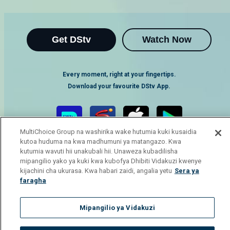
Get DStv
Watch Now
Every moment, right at your fingertips.
Download your favourite DStv App.
MultiChoice Group na washirika wake hutumia kuki kusaidia
kutoa huduma na kwa madhumuni ya matangazo. Kwa
kutumia wavuti hii unakubali hii. Unaweza kubadilisha
mipangilio yako ya kuki kwa kubofya Dhibiti Vidakuzi kwenye
kijachini cha ukurasa. Kwa habari zaidi, angalia yetu
Sera ya
faragha
MultiChoice Website
Terms of Use
Privacy Notice
Responsible Disclosure Policy
Copyright
Careers
Mipangilio ya Vidakuzi
Manage Cookies