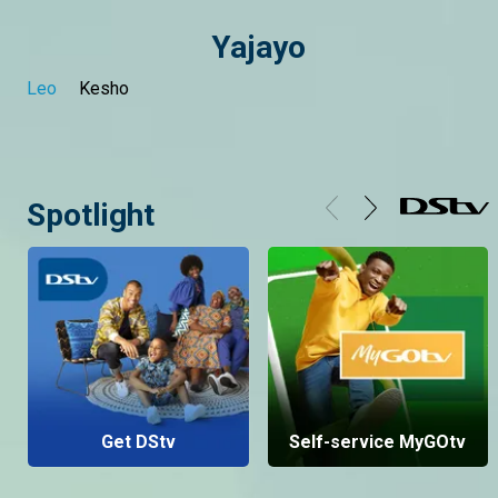
Yajayo
Leo
Kesho
Spotlight
Get DStv
Self-service MyGOtv