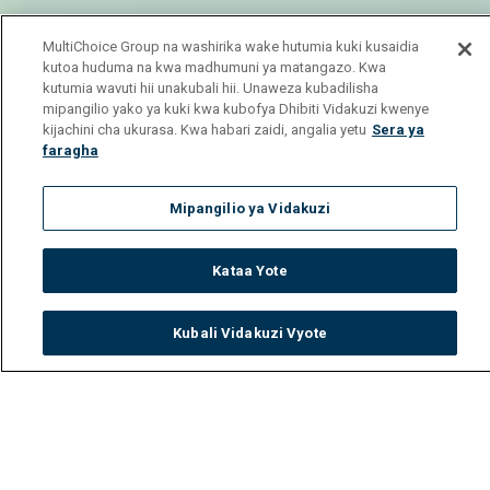
MultiChoice Group na washirika wake hutumia kuki kusaidia
kutoa huduma na kwa madhumuni ya matangazo. Kwa
kutumia wavuti hii unakubali hii. Unaweza kubadilisha
mipangilio yako ya kuki kwa kubofya Dhibiti Vidakuzi kwenye
kijachini cha ukurasa. Kwa habari zaidi, angalia yetu
Sera ya
faragha
Mipangilio ya Vidakuzi
Kataa Yote
Kubali Vidakuzi Vyote
Watch
Buy
TV Guide
Search
Menu