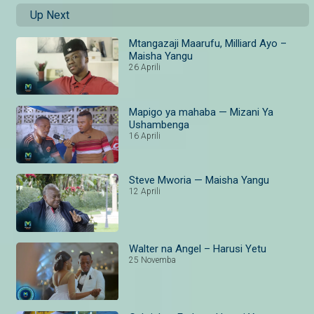
Up Next
Mtangazaji Maarufu, Milliard Ayo –
Maisha Yangu
26 Aprili
Mapigo ya mahaba — Mizani Ya
Ushambenga
16 Aprili
Steve Mworia — Maisha Yangu
12 Aprili
Walter na Angel – Harusi Yetu
25 Novemba