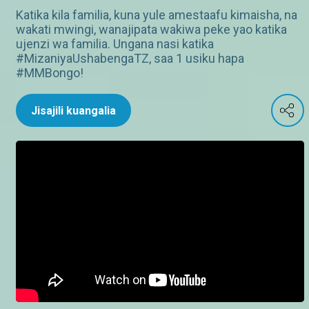
Katika kila familia, kuna yule amestaafu kimaisha, na
wakati mwingi, wanajipata wakiwa peke yao katika
ujenzi wa familia. Ungana nasi katika
#MizaniyaUshabengaTZ, saa 1 usiku hapa
#MMBongo!
Jisajili kuangalia