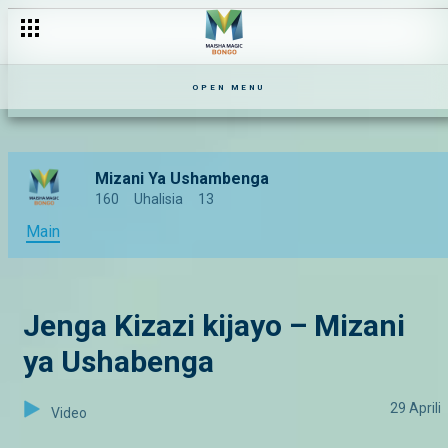
Wezi wa vyombo — Mizani Ya Ushambenga
OPEN MENU
Mizani Ya Ushambenga
160
Uhalisia
13
Main
Jenga Kizazi kijayo – Mizani
ya Ushabenga
29 Aprili
Video