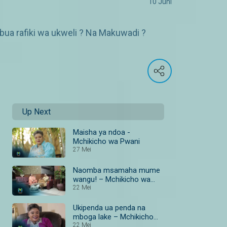
10 Juni
a rafiki wa ukweli ? Na Makuwadi ?
Up Next
Maisha ya ndoa -
Mchikicho wa Pwani
27 Mei
Naomba msamaha mume
wangu! – Mchikicho wa
Pwani
22 Mei
Ukipenda ua penda na
mboga lake – Mchikicho
wa Pwani
22 Mei