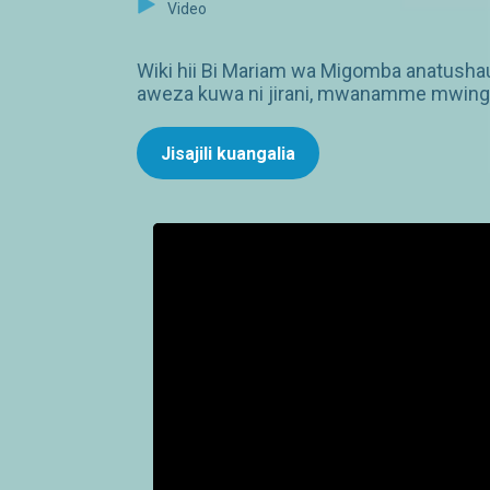
Video
Wiki hii Bi Mariam wa Migomba anatusha
aweza kuwa ni jirani, mwanamme mwingine
Jisajili kuangalia