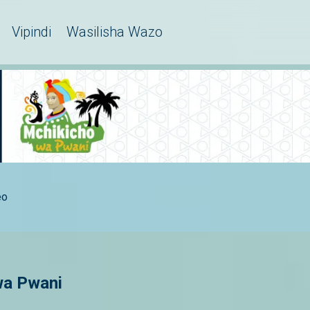
Vipindi
Wasilisha Wazo
eo
wa Pwani