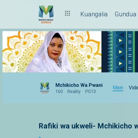
Kuangalia
Gundua
Mchikicho Wa Pwani
Main
Vid
160
Reality
PG13
Rafiki wa ukweli- Mchikicho 