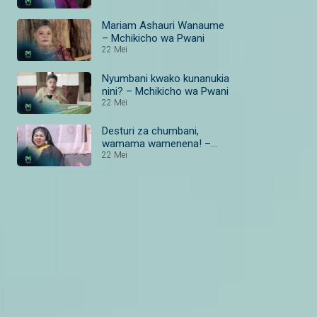
Mariam Ashauri Wanaume
– Mchikicho wa Pwani
22 Mei
Nyumbani kwako kunanukia
nini? – Mchikicho wa Pwani
22 Mei
Desturi za chumbani,
wamama wamenena! –
Mchikicho wa Pwani
22 Mei