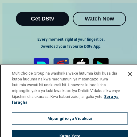
Get DStv
Watch Now
Every moment, right at your fingertips.
Download your favourite DStv App.
MultiChoice Group na washirika wake hutumia kuki kusaidia
kutoa huduma na kwa madhumuni ya matangazo. Kwa
kutumia wavuti hii unakubali hii. Unaweza kubadilisha
mipangilio yako ya kuki kwa kubofya Dhibiti Vidakuzi kwenye
kijachini cha ukurasa. Kwa habari zaidi, angalia yetu
Sera ya
faragha
MultiChoice Website
Terms of Use
Privacy Notice
Responsible Disclosure Policy
Copyright
Careers
Mipangilio ya Vidakuzi
Manage Cookies
© 2025 MultiChoice Africa Holdings BV. All rights reserved
Kataa Yote