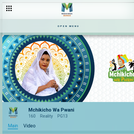
OPEN MENU
Mchikicho Wa Pwani
160
Reality
PG13
Main
Video