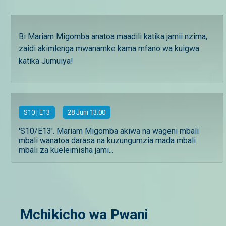
Bi Mariam Migomba anatoa maadili katika jamii nzima,
zaidi akimlenga mwanamke kama mfano wa kuigwa
katika Jumuiya!
S
10
| E13
28 Juni 13:00
'S10/E13'. Mariam Migomba akiwa na wageni mbali
mbali wanatoa darasa na kuzungumzia mada mbali
mbali za kueleimisha jami...
Mchikicho wa Pwani