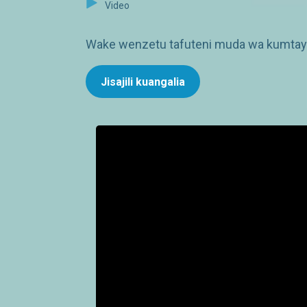
Video
Wake wenzetu tafuteni muda wa kumtayar
Jisajili kuangalia