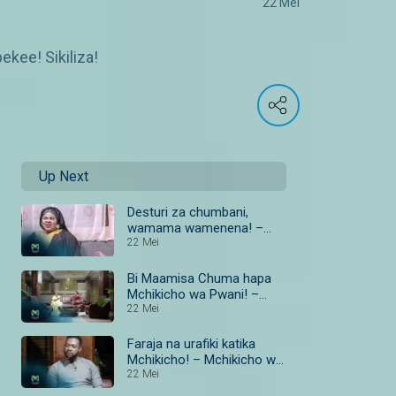
22 Mei
kee! Sikiliza!
Up Next
Desturi za chumbani,
wamama wamenena! –
Mchikicho wa Pwani
22 Mei
Bi Maamisa Chuma hapa
Mchikicho wa Pwani! –
Mchikicho wa Pwani
22 Mei
Faraja na urafiki katika
Mchikicho! – Mchikicho wa
Pwani
22 Mei