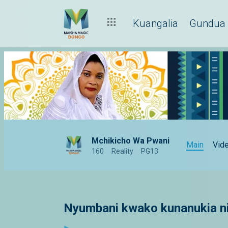
Kuangalia
Gundua
Mchikicho Wa Pwani
Main
Vid
160
Reality
PG13
Nyumbani kwako kunanukia ni