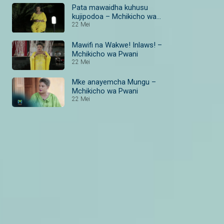
Pata mawaidha kuhusu
kujipodoa – Mchikicho wa
Pwani
22 Mei
Mawifi na Wakwe! Inlaws! –
Mchikicho wa Pwani
22 Mei
Mke anayemcha Mungu –
Mchikicho wa Pwani
22 Mei