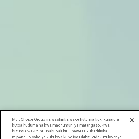
MultiChoice Group na washirika wake hutumia kuki kusaidia
kutoa huduma na kwa madhumuni ya matangazo. Kwa
kutumia wavuti hii unakubali hii. Unaweza kubadilisha
mipangilio yako ya kuki kwa kubofya Dhibiti Vidakuzi kwenye