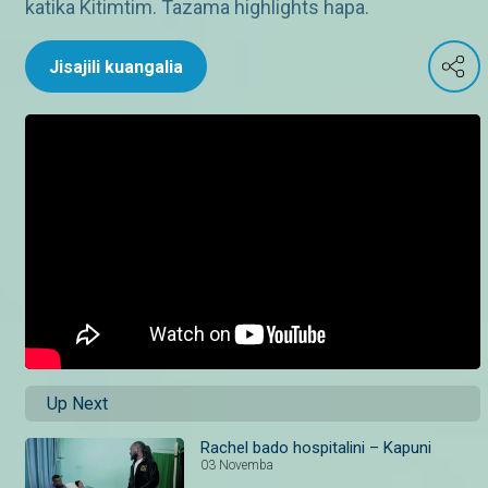
katika Kitimtim. Tazama highlights hapa.
Jisajili kuangalia
Up Next
Rachel bado hospitalini – Kapuni
03 Novemba