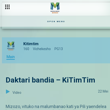
Mikasa ndio mingi– Kitimtim
OPEN MENU
Kitimtim
160
Vichekesho
PG13
Main
Daktari bandia – KiTimTim
22 Mei
Video
Mizozo, vituko na malumbanao kati ya Pili yaendelea