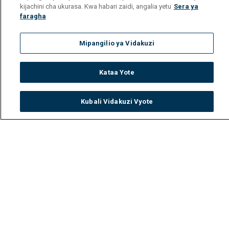
kijachini cha ukurasa. Kwa habari zaidi, angalia yetu
Sera ya
faragha
Mipangilio ya Vidakuzi
Kataa Yote
Kubali Vidakuzi Vyote
Watch
Buy
TV Guide
Search
Menu