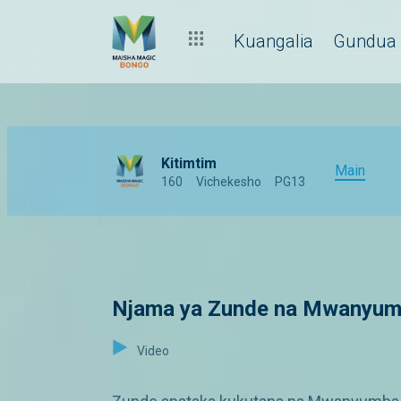
Kuangalia
Gundua
Kitimtim
Main
160
Vichekesho
PG13
Njama ya Zunde na Mwanyumb
Video