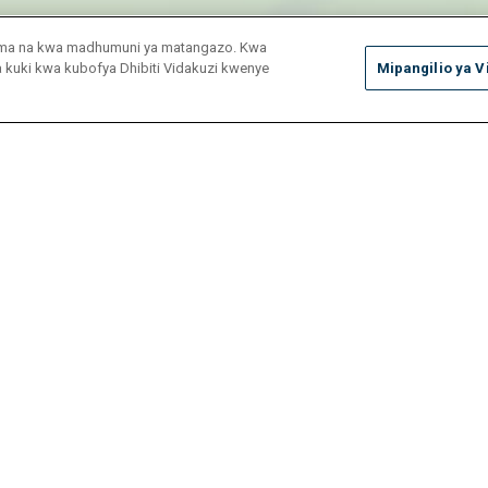
duma na kwa madhumuni ya matangazo. Kwa
ya kuki kwa kubofya Dhibiti Vidakuzi kwenye
Mipangilio ya V