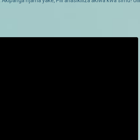
ipanga njama yake, Pili anasikiliza akiwa kwa simu! Ulik