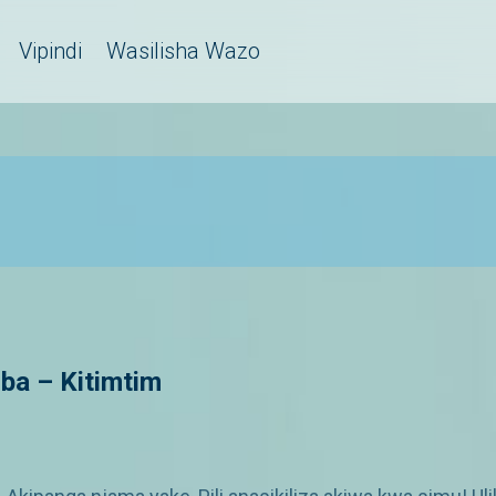
Vipindi
Wasilisha Wazo
a – Kitimtim