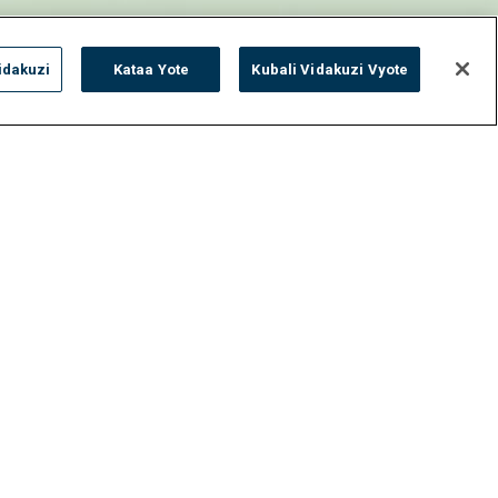
idakuzi
Kataa Yote
Kubali Vidakuzi Vyote