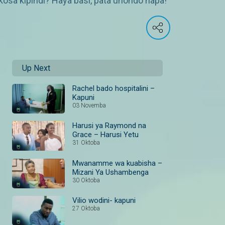
osa kipindi? Haya basi, pata uhondo hapa!
Up Next
Rachel bado hospitalini –
Kapuni
03 Novemba
Harusi ya Raymond na
Grace – Harusi Yetu
31 Oktoba
Mwanamme wa kuabisha –
Mizani Ya Ushambenga
30 Oktoba
Vilio wodini- kapuni
27 Oktoba