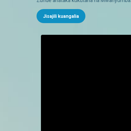
Zunde anataka kukutana na Mwanyumba. Ak
Jisajili kuangalia