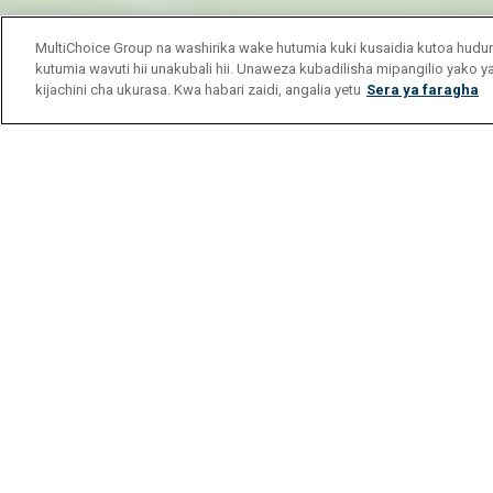
MultiChoice Group na washirika wake hutumia kuki kusaidia kutoa hu
kutumia wavuti hii unakubali hii. Unaweza kubadilisha mipangilio yako 
kijachini cha ukurasa. Kwa habari zaidi, angalia yetu
Sera ya faragha