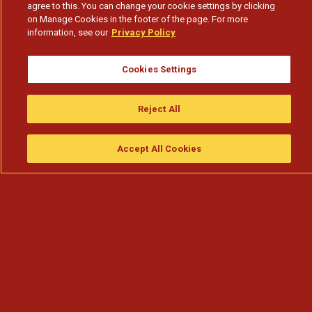
agree to this. You can change your cookie settings by clicking
on Manage Cookies in the footer of the page. For more
information, see our
Privacy Policy
Cookies Settings
Reject All
Accept All Cookies
Assistir
Compre
guia da tv
Search
Menu