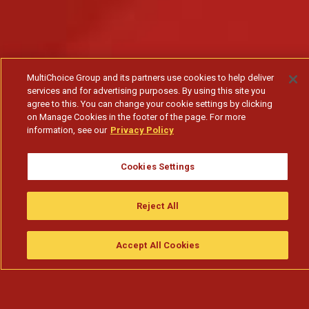
MultiChoice Group and its partners use cookies to help deliver
services and for advertising purposes. By using this site you
agree to this. You can change your cookie settings by clicking
on Manage Cookies in the footer of the page. For more
information, see our
Privacy Policy
Cookies Settings
Reject All
Accept All Cookies
Assistir
Compre
guia da tv
Search
Menu