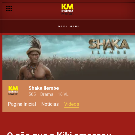
A viver o sonho de muitos – Casei Com a Família
OPEN MENU
Shaka Ilembe
505
Drama
16 VL
Pagina Inicial
Noticias
Videos