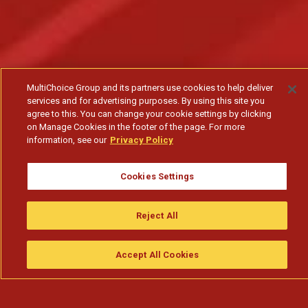
MultiChoice Group and its partners use cookies to help deliver
services and for advertising purposes. By using this site you
agree to this. You can change your cookie settings by clicking
on Manage Cookies in the footer of the page. For more
information, see our
Privacy Policy
Cookies Settings
Reject All
Accept All Cookies
Assistir
Compre
guia da tv
Search
Menu