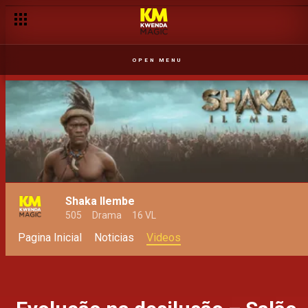
Tubarão que dorme a onda leva – Makongo
OPEN MENU
Shaka Ilembe
505
Drama
16 VL
Pagina Inicial
Noticias
Videos