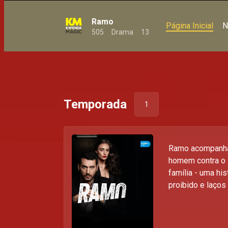
Ramo
Página Inicial
N
505
Drama
13
Temporada
1
Ramo acompanha 
homem contra o 
família - uma his
proibido e laços