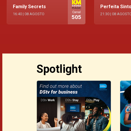
Family Secrets
Perfeita Sint
Canal
16:40
|
08 AGOSTO
21:30
|
08 AGOST
505
Spotlight