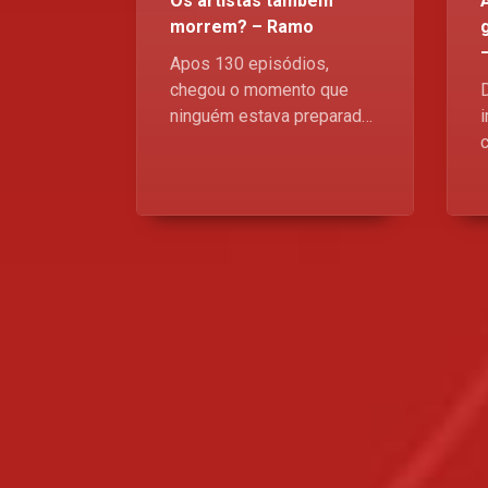
Os artistas também
morrem? – Ramo
Apos 130 episódios,
chegou o momento que
ninguém estava preparado
para enfrentar! O FINAL DE
RAMO deixou corações em
frangalhos e a respiração
presa na garganta. Quem
caiu, quem sobreviveu,
quem traiu? O tudo ou nada.
Devore esta edição
exclusiva para saborear a
nostalgia gerada pela 1ª
temporada, aqui no canal
do povo, Kwenda Magic,
l
p.505 da DStv!