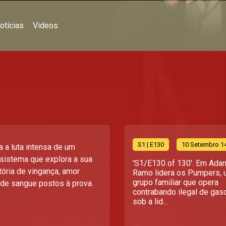
otícias
Videos
S
1
| E130
10 Setembro 1
a luta intensa de um
sistema que explora a sua
'S1/E130 of 130'. Em Adan
tória de vingança, amor
Ramo lidera os Pumpers,
grupo familiar que opera
 de sangue postos à prova.
contrabando ilegal de gaso
sob a lid...