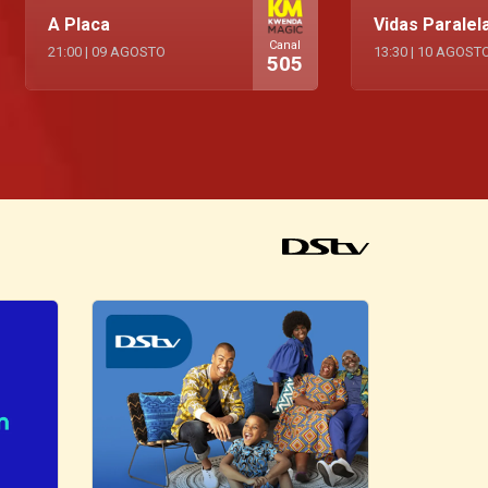
A Placa
Vidas Paralel
Canal
21:00
|
09 AGOSTO
13:30
|
10 AGOST
505