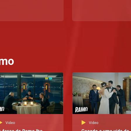
amo
Video
Video