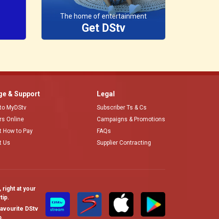
The home of entertainment
Get DStv
e & Support
Legal
 to MyDStv
Subscriber Ts & Cs
ors Online
Campaigns & Promotions
t How to Pay
FAQs
t Us
Supplier Contracting
right at your
tip.
avourite DStv
.