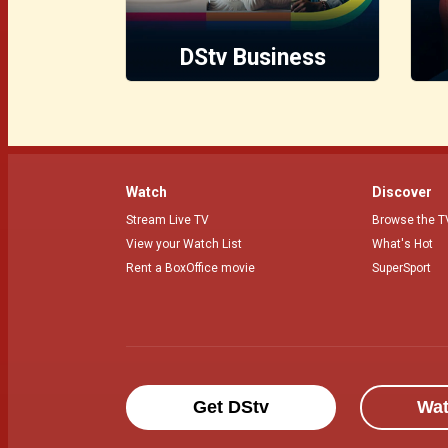
DStv Business
Watch
Discover
Stream Live TV
Browse the T
View your Watch List
What's Hot
Rent a BoxOffice movie
SuperSport
Get DStv
Wa