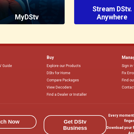
Stream DStv.
MyDStv
Anywhere
Buy
Manag
V Guide
Explore our Products
Sign in
DStv for Home
Fix Err
Compare Packages
Find ou
View Decoders
Contac
Find a Dealer or Installer
Every moment, 
tch Now
Get DStv
finger
Business
Download your f
App