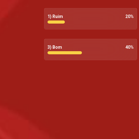
ex, às 19:30, aqui no
Kwenda Magic p.505 da
1) Ruim
20
%
DStv
3) Bom
40
%