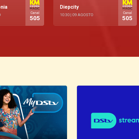
onia
Diepcity
Canal
Canal
O
10:30
|
09 AGOSTO
505
505