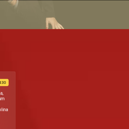
4:30
a,
 um
lina