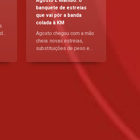
Agosto É Mambo: o
banquete de estreias
que vai pôr a banda
colada à KM
s
nda
Agosto chegou com a mão
os
cheia: novas estreias,
s
substituições de peso e
e
histórias de arrepiar. Vem
ros
saber por que este mês
o,
está a “dar bué” para quem
vive televisão à séria.
nar