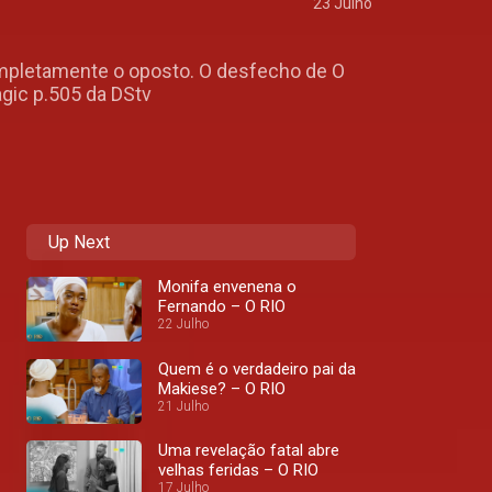
23 Julho
completamente o oposto. O desfecho de O
agic p.505 da DStv
Up Next
Monifa envenena o
Fernando – O RIO
22 Julho
Quem é o verdadeiro pai da
Makiese? – O RIO
21 Julho
Uma revelação fatal abre
velhas feridas – O RIO
17 Julho