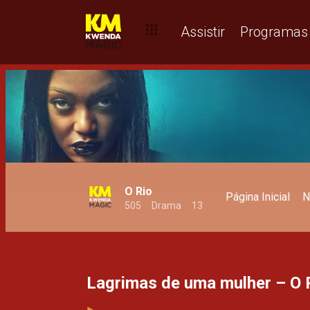
Uma revelação fatal abre velhas feridas – O RIO
Assistir
Programas
O Rio
Página Inicial
N
505
Drama
13
Lagrimas de uma mulher – O 