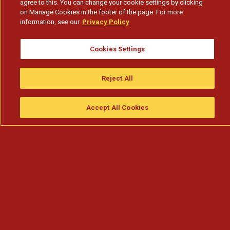
agree to this. You can change your cookie settings by clicking
on Manage Cookies in the footer of the page. For more
information, see our
Privacy Policy
Cookies Settings
Reject All
Accept All Cookies
Assistir
Compre
guia da tv
Search
Menu