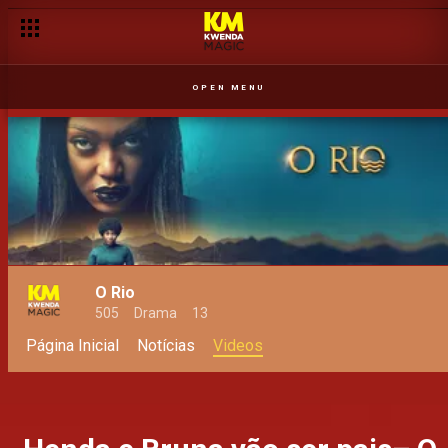
OPEN MENU
O Rio
505
Drama
13
Página Inicial
Notícias
Videos