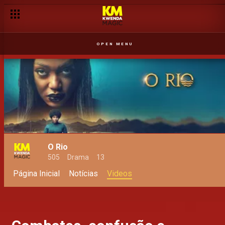
OPEN MENU
O Rio
505
Drama
13
Página Inicial
Notícias
Videos