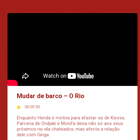
Mudar de barco – O Rio
00:03:50
Enquanto Henda é motiva para afastar-se de Kiesse,
Parceria de Ondjaki e Monifa deixa não só aos seus
próximos na vila chateados, mas afecta a relação
dele com Ginga.