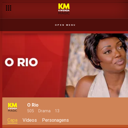
OPEN MENU
O Rio
505
Drama
13
Capa
Vídeos
Personagens