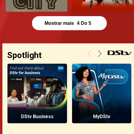
Mostrar mais
4
Do
5
Spotlight
DStv Business
MyDStv