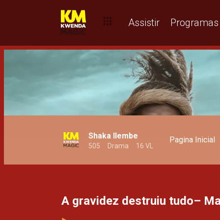
Homens bonitos com paladar pela Moda– Top Mais
Assistir
Programas
Shaka Ilembe
Pagina Inicial
505
Drama
16 VL
A gravidez destruiu tudo– M