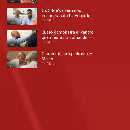
Os Sitoe's caem nos
esquemas do Dr. Eduardo
– Maida
02 Maio
Justo demonstra a Ivandro
quem está no comando –
Maida
10 Maio
O poder de um padrasto –
Maida
14 Maio