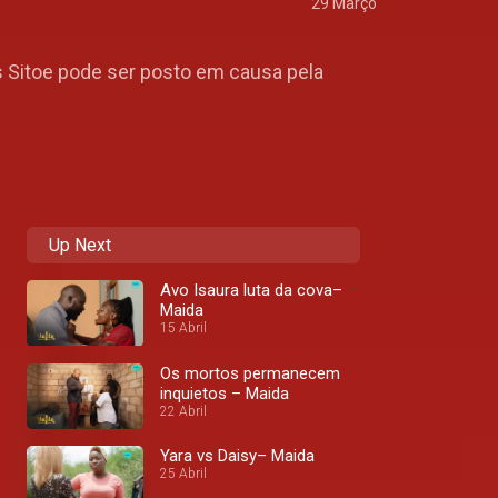
29 Março
s Sitoe pode ser posto em causa pela
Up Next
Avo Isaura luta da cova–
Maida
15 Abril
Os mortos permanecem
inquietos – Maida
22 Abril
Yara vs Daisy– Maida
25 Abril