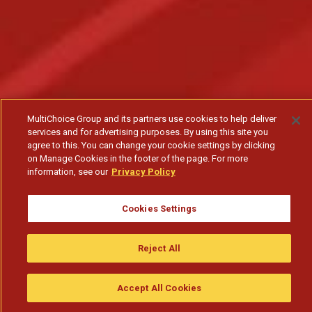
MultiChoice Group and its partners use cookies to help deliver
services and for advertising purposes. By using this site you
agree to this. You can change your cookie settings by clicking
on Manage Cookies in the footer of the page. For more
information, see our
Privacy Policy
Cookies Settings
Reject All
Accept All Cookies
Assistir
Compre
guia da tv
Search
Menu