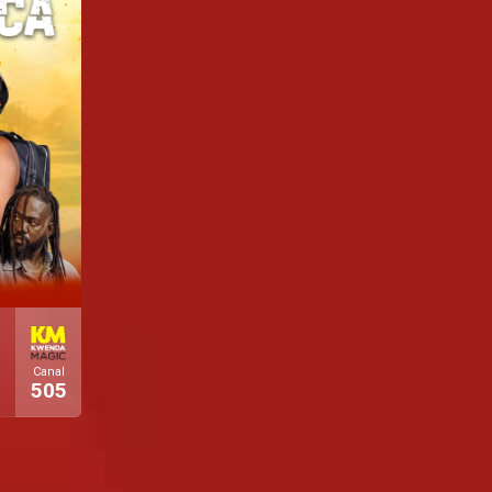
Canal
505