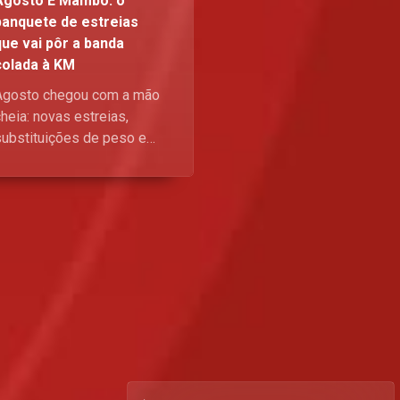
Agosto É Mambo: o
banquete de estreias
que vai pôr a banda
colada à KM
Agosto chegou com a mão
heia: novas estreias,
substituições de peso e
istórias de arrepiar. Vem
saber por que este mês
está a “dar bué” para quem
ive televisão à séria.