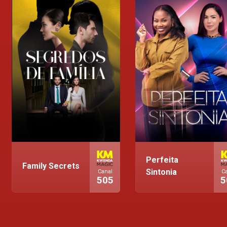
Perfeita
Family Secrets
Sintonia
Canal
C
505
5