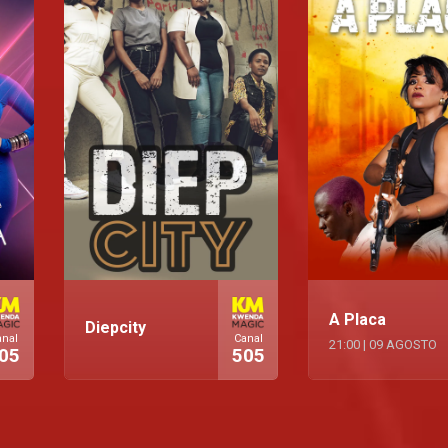
A Placa
Diepcity
anal
Canal
21:00
|
09 AGOSTO
05
505