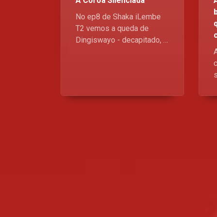
A Coroa Silenciada
No ep8 de Shaka iLembe
T2 vemos a queda de
Dingiswayo - decapitado, o
povo de péssimo humor e
o horizonte dos Nguni
c
tingido de luto. Este artigo
reflete sobre a traição, o
h
preço da confiança e como
as intrigas pessoais
corroem até os mais firmes
v
tronos.