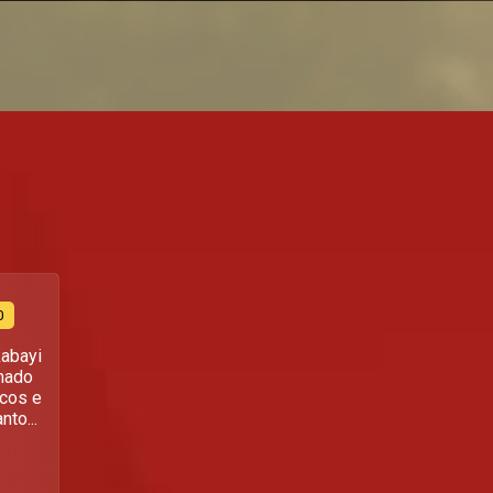
0
kabayi
nado
icos e
to...