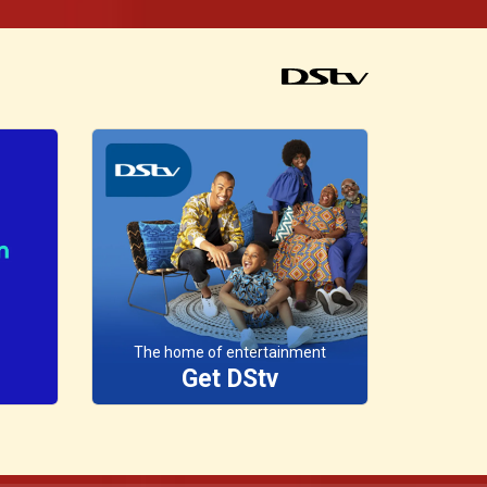
The home of entertainment
Get DStv