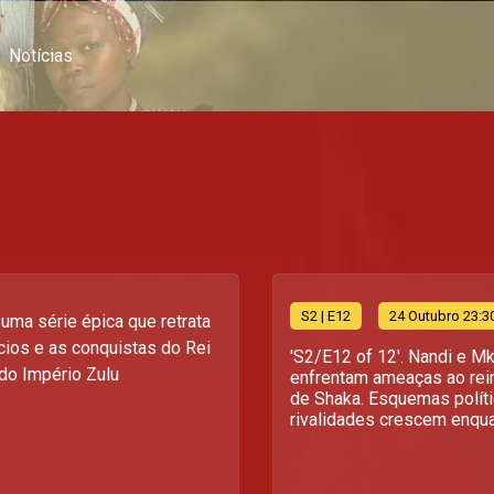
Notícias
S
2
| E12
24 Outubro 23:3
uma série épica que retrata
ícios e as conquistas do Rei
'S2/E12 of 12'. Nandi e M
do Império Zulu
enfrentam ameaças ao rei
de Shaka. Esquemas polít
rivalidades crescem enquan