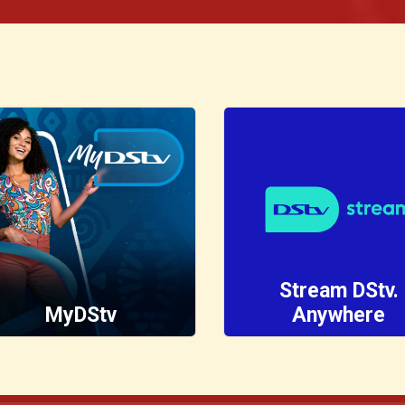
Stream DStv.
MyDStv
Anywhere