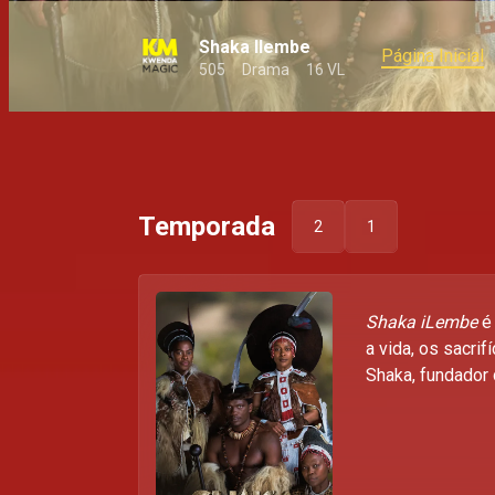
Shaka Ilembe
Página Inicial
505
Drama
16 VL
Temporada
2
1
Shaka iLembe
é 
a vida, os sacrif
Shaka, fundador 