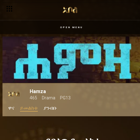
OPEN MENU
Hamza
465
Drama
PG13
ዋና
ይመልከቱ
ያንብቡ