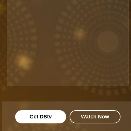
Get DStv
Watch Now