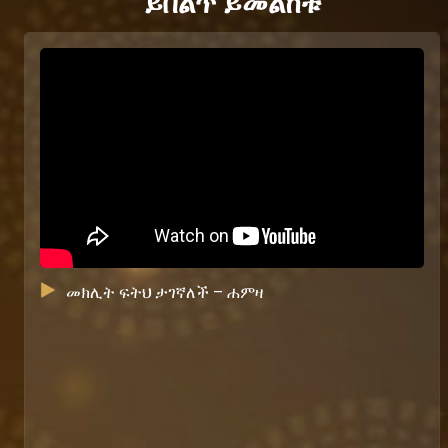
ይበልጥ ይመልከቱ
መክሊት ፍትህ ታገኛለች – ሐምዛ