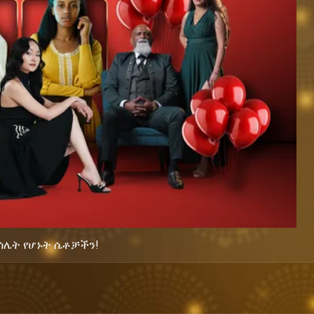
ምሳሌት የሆኑት ሴቶቻችን!