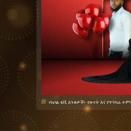
የአቦል ቲቪ እንቁዎች፦ የጽናት እና የጥንካሬ ተ