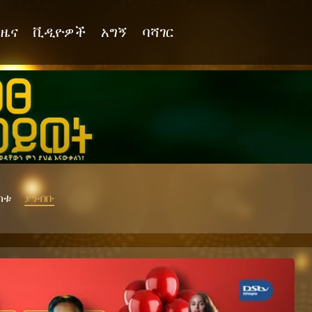
ዜና
ቪዲዮዎች
አግኝ
ባሻገር
ከቱ
ያንብቡ