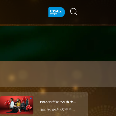
የመረጥናቸው የአቦል ቲቪ ጥንዶች እንዴት እየሆኑ ነው?🤔❤️
በሰርግና በፍቅረኛሞች ቀን የታጀበው ወር ቢጠናቀቅም፣ በአቦል ቲቪ ድራማዎች ውስጥ ያሉ የፍቅር ታሪኮች ግን እየረገቡ ሳይሆን ይበልጥ እየጋሉ መጥተዋል። ባለፈው ሳምንት የተመለከትናቸው ጥንዶች አሁን ምን ደረጃ ላይ ይገኛሉ? የወሩን ማጠቃለያ እነሆ፦