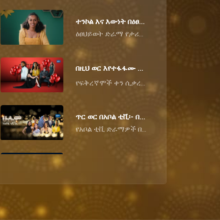
ተንኮል እና እውነት በዕፀህይወት ድራማ !
ዕፀህይወት ድራማ የታሪክ እና የሃብት ፍላጎት በተንኮል ምህዋር !
በዚህ ወር እየተፋፋሙ ያሉ የአቦል ቲቪ የፍቅር ጓደኝነቶች❤️
የፍቅረኛሞች ቀን ሲቃረብ፣ በምንወዳቸው የአቦል ድራማዎች ውስጥ ያሉ ጥንዶች በፍቅር እና በፈተና መሃል ሆነው ልባችንን ሰርቀውታል። በዚህ ወር በአቦል ቲቪ እየተፏፏሙ ያሉ የፍቅር ግንጁነቶችን እነሆ:-
ጥር ወር በአቦል ቲቪ፡- በዚህ ወር ቲቪያችንን ያናወጡ 4 ክስተቶች!
የአቦል ቲቪ ድራማዎች በዚህ ወር የልብ ትርታን በሚጨምሩ ትዕይንቶች እና ባልተጠበቁ ሴራዎች ተሞልተው ሰንብተዋል። ከምስጢራዊ ፍጥጫዎች እስከ ደም አፋሳሽ ሽኩቻዎች፣ የጥር ወር አነጋጋሪ ክስተቶችን እነሆ፦
የምትወዱት የአቦል ቲቪ ሾው ስለ ማንነታችሁ ምን ይላል?
ሁላችንም የምንወደው የአቦል ቲቪ ድራማ ወይም ሾው አለን። ነገር ግን ምርጫችሁ ስለ ማንነታችሁ፣ ስለ ፍላጎታችሁ እና ስለ ባህሪያችሁ ምን ሊናገር እንደሚችል አስባችኋል? በአቦል ቲቪ ላይ የምትመርጧቸው ሾዎቻችን ስለ እናንተ ምን እንደሚገልጹ እየተመለከትን እንዝናና!