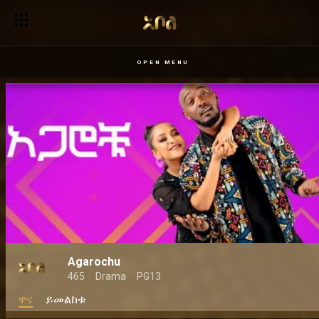
OPEN MENU
Agarochu
465
Drama
PG13
ዋና
ይመልከቱ