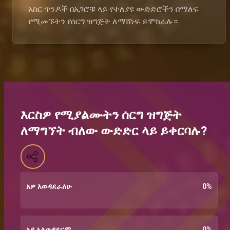
አስር ጥንዶች በአጋሮቹ ላይ የተለያዩ ውድድሮችን በማለፍ
የሚመኙትን የሰርግ ዝግጅት ለማሸነፍ ይሞክራሉ።
እርስዎ የሚያልሙትን ሰርግ ዝግጅት
ለማግኘት ብለው ውድድር ላይ ይቀርባሉ?
አዎ እወዳደራለሁ
0
%
አይ አልወዳደርም
0
%