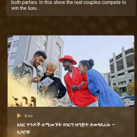
both parties. In this show the real couples compete to
win the luxu...
ቪዲዮ
አስር ጥንዶች ለሚመኙት የሰርግ ዝግጅት ይወዳደራሉ –
አጋሮቹ