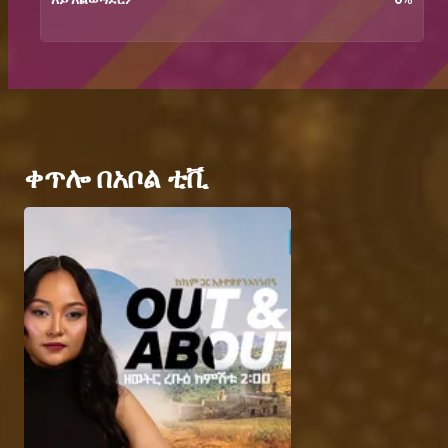
ቀጥሎ በአቦል ቲቪ