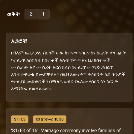
ወቅት
2
1
አጋሮቹ
በዓለም ዙሪያ ያሉ ሰርጎች ሁሉ ከዋናው የሰርግ ስነ ስርአት ቀን በፊት
የተለያዩ አስደናቂ ክስተቶች አሉዋቸው። እነዚህ ክስተቶች
ሙሽራው እና ሙሽሪት እርስ በራስ በተለያየ መንገድ ይበልጥ
እንዲተዋወቁ ይመሯቸዋል። በዚህ እውነተኛ ትዕይንት ላይ ጥንዶች
የተለያዩ ውድድሮችን በማለፍ ወደር የሌለው የሰርግ ስነ ስርአት
ለማሸነፍ ይወዳደራሉ።
S
1
| E3
03 ጃንዩወሪ 18:30
'S1/E3 of 16'. Marriage ceremony involve families of