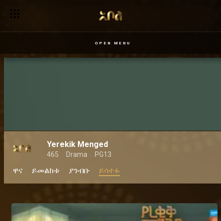
OPEN MENU
Yerekik Menged
465
Drama
PG13
ዋና
ይመልከቱ
ያንብቡ
ይሳተፉ