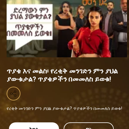
ጥያቄ እና መልስ፡ የረቂቅ መንገድን ምን ያህል
ያውቁታል? ጥያቄዎችን በመመለስ ይወቁ!
የረቂቅ መንገድን ምን ያህል ያውቁታል? ጥያቄዎችን በመመለስ ይወቁ!