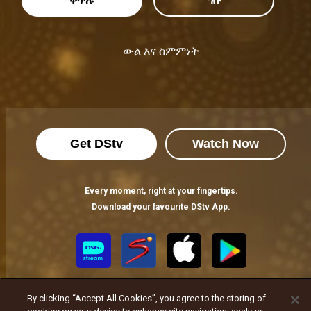
ቅጥሉ
ግቡ
ውል እና ስምምነት
Get DStv
Watch Now
Every moment, right at your fingertips.
Download your favourite DStv App.
By clicking “Accept All Cookies”, you agree to the storing of