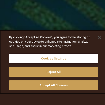
By clicking “Accept All Cookies”, you agree to the storing of
cookies on your device to enhance site navigation, analyze
site usage, and assist in our marketing efforts.
Cookies Settings
Reject All
Nav
Nav
walqabsiisa
menu nav
Accept All Cookies
walqabsiisu
walqabsiisu
qajeelfama
barbaadi
walqbate
ilaali
bitaa
nav tv