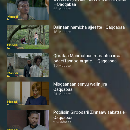
—Qaqqabaa
22 Muddee
Dalinaan namicha ajjeefte—Qaqqabaa
18 Muddee
Qorataa Mabraatuun maraatuu irraa
odeeffannoo argate.— Qaqqabaa
10 Muddee
Misgaanaan eenyu waliin jira –
Qaqqabaa
01 Muddee
Poolisiin Giroosarii Zinnaaw sakatta'e–
Qaqqabaa
26 Sadaasa