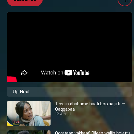
Up Next
Teediin dhabame haati boo'aa jirti —
Qaqqabaa
12 Amajjii
Qorataan yakkaafi Bileen waliin hojettu