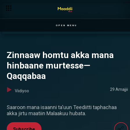
Namoonni mana bashannanaatti wal huban— Ilillii
OPEN MENU
Zinnaaw homtu akka mana
hinbaane murtesse—
Qaqqabaa
29 Amajjii
Viidiyoo
Saaroon mana isaanni ta'uun Teediitti taphachaa
akka jirtu maatiin Malaakuu hubata.
Subscribe