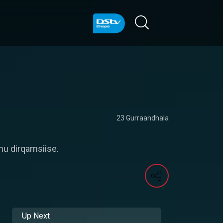
23 Gurraandhala
mu dirqamsiise.
Up Next