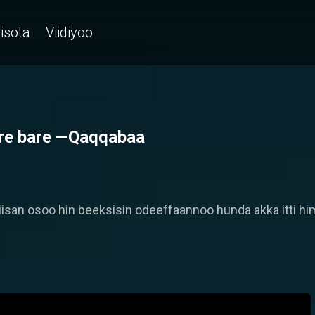
isota
Viidiyoo
re bare —Qaqqabaa
isan osoo hin beeksisin odeeffaannoo hunda akka itti hi