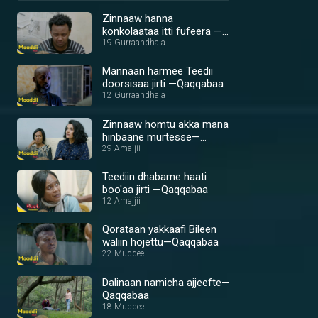
Zinnaaw hanna
konkolaataa itti fufeera —
Qaqqabaa
19 Gurraandhala
Mannaan harmee Teedii
doorsisaa jirti —Qaqqabaa
12 Gurraandhala
Zinnaaw homtu akka mana
hinbaane murtesse—
Qaqqabaa
29 Amajjii
Teediin dhabame haati
boo'aa jirti —Qaqqabaa
12 Amajjii
Qorataan yakkaafi Bileen
waliin hojettu—Qaqqabaa
22 Muddee
Dalinaan namicha ajjeefte—
Qaqqabaa
18 Muddee