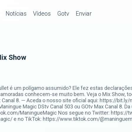
Notícias
Vídeos
Gotv
Enviar
Mix Show
ullet é um polígamo assumido? Ele fez estas declaraçõe
s namoradas conhecem-se muito bem. Veja o Mix Show, t
 Canal 8. — Aceda o nosso site oficial aqui: https://bi
aningue Magic DStv Canal 503 ou GOtv Max Canal 8. D
ook.com/ManingueMagic Nos segue no Twitter: https://t
ic/ e no TikTok: https://www.tiktok.com/@maninguemag