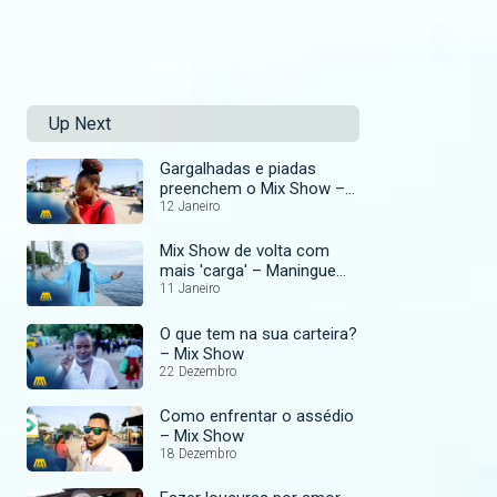
Up Next
Gargalhadas e piadas
preenchem o Mix Show –
Mix Show
12 Janeiro
Mix Show de volta com
mais 'carga' – Maningue
Magic
11 Janeiro
O que tem na sua carteira?
– Mix Show
22 Dezembro
Como enfrentar o assédio
– Mix Show
18 Dezembro