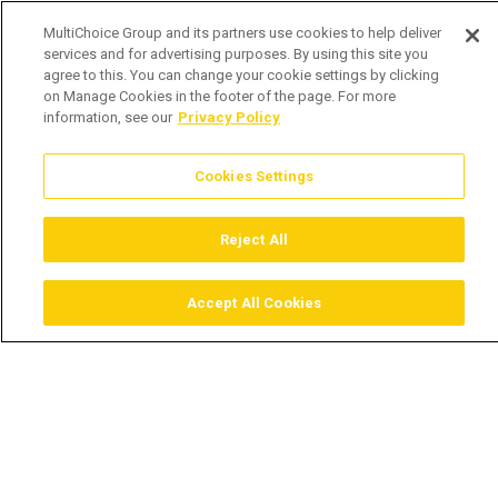
MultiChoice Group and its partners use cookies to help deliver
services and for advertising purposes. By using this site you
agree to this. You can change your cookie settings by clicking
on Manage Cookies in the footer of the page. For more
information, see our
Privacy Policy
Cookies Settings
Reject All
Accept All Cookies
Assistir
Comprar
Guia TV
Pesquisar
Menu