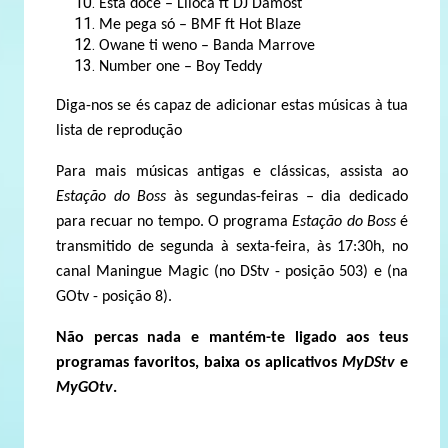
Está doce – Liloca ft DJ Damost
Me pega só – BMF ft Hot Blaze
Owane ti weno – Banda Marrove
Number one – Boy Teddy
Diga-nos se és capaz de adicionar estas músicas à tua
lista de reprodução
Para mais músicas antigas e clássicas, assista ao
Estação do Boss
às segundas-feiras – dia dedicado
para recuar no tempo. O programa
Estação do Boss
é
transmitido de segunda à sexta-feira, às 17:30h, no
canal Maningue Magic (no DStv - posição 503) e (na
GOtv - posição 8).
Não percas nada e mantém-te ligado aos teus
programas favoritos, baixa os aplicativos
MyDStv
e
MyGOtv
.