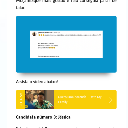
Moçambique mais gostou e não conseguia parar de
falar.
Assista o vídeo abaixo!
Quero uma boazuda – Date My
Family
Candidata número 3: Jéssica