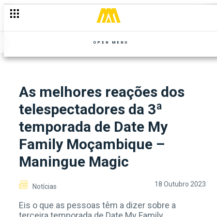
A magia de Outubro: Reis africanos, grandes casamentos e mai
OPEN MENU
As melhores reações dos
telespectadores da 3ª
temporada de Date My
Family Moçambique –
Maningue Magic
18 Outubro 2023
Notícias
Eis o que as pessoas têm a dizer sobre a
terceira temporada de Date My Family