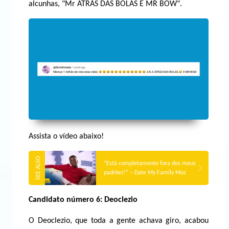
alcunhas, "Mr ATRÁS DAS BOLAS E MR BOW".
Assista o vídeo abaixo!
“Está completamente fora dos meus
padrões!” – Date My Family Moz
Candidato número 6: Deoclezio
O Deoclezio, que toda a gente achava giro, acabou