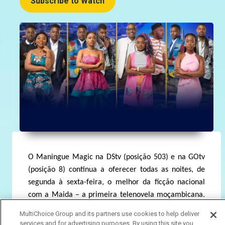
Subscribe to Watch
O Maningue Magic na DStv (posição 503) e na GOtv
(posição 8) continua a oferecer todas as noites, de
segunda à sexta-feira, o melhor da ficção nacional
com a Maida – a primeira telenovela moçambicana.
A trama acaba de tomar um rumo chocante, com as
MultiChoice Group and its partners use cookies to help deliver
vidas e relações de algumas personagens favoritas a
services and for advertising purposes. By using this site you