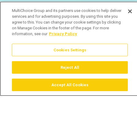
MultiChoice Group and its partners use cookies to help deliver
services and for advertising purposes. By using this site you
agree to this. You can change your cookie settings by clicking
on Manage Cookies in the footer of the page. For more
information, see our
Privacy Policy
Cookies Settings
Reject All
Accept All Cookies
Assistir
Comprar
Guia TV
Pesquisar
Menu