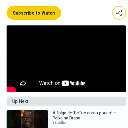
Subscribe to Watch
Up Next
A folga de TicToc durou pouco! –
Peixe na Brasa
23 Julho