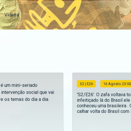
Vídeos
S
2
| E26
16 Agosto 23:00
 é um mini-seriado
 intervenção social que vai
'S2/E26'. O zafa voltava t
e os temas do dia a dia.
infeitiçado lá do Brasil ele
conheceu uma brasileira .
calhar volta do Brasil com in