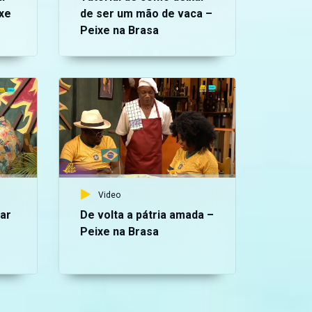
xe
de ser um mão de vaca –
Peixe na Brasa
Vid
Gr
Br
Video
ar
De volta a pátria amada –
Peixe na Brasa