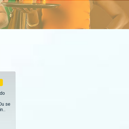
odo
 Ou se
...