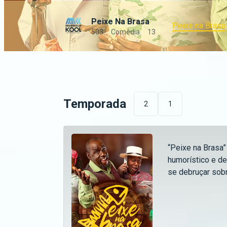
Peixe Na Brasa
Peixe na Brasa
503
Comédia
13
Temporada
2
1
“Peixe na Brasa”
humorístico e de
se debruçar sobr