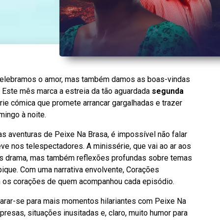
 celebramos o amor, mas também damos as boas-vindas
. Este mês marca a estreia da tão aguardada
segunda
érie cómica que promete arrancar gargalhadas e trazer
mingo à noite.
 aventuras de Peixe Na Brasa, é impossível não falar
e nos telespectadores. A minissérie, que vai ao ar aos
as drama, mas também reflexões profundas sobre temas
ique. Com uma narrativa envolvente, Corações
m os corações de quem acompanhou cada episódio.
eparar-se para mais momentos hilariantes com Peixe Na
resas, situações inusitadas e, claro, muito humor para