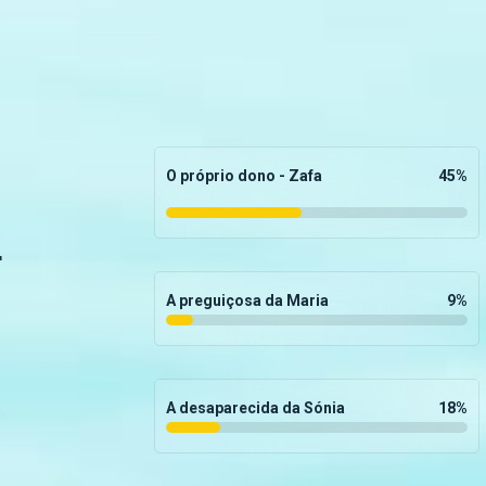
O próprio dono - Zafa
45
%
r
A preguiçosa da Maria
9
%
A desaparecida da Sónia
18
%