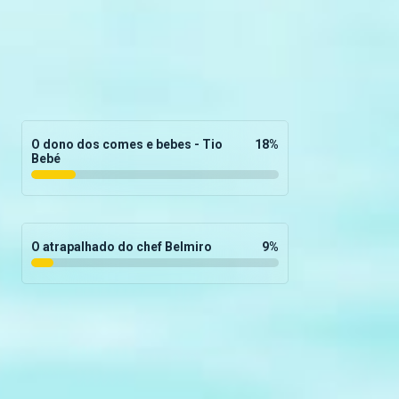
O dono dos comes e bebes - Tio
18
%
Bebé
O atrapalhado do chef Belmiro
9
%